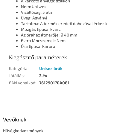
A karkötő anyaga: szilikon
Nem: Uniszex
Vízállóság: 5 atm
Üveg: Ásványi
Tartalma: A termék eredeti dobozával érkezik
Mozgás típusa: kvarc
Az óraház átmérője: Ø 40 mm
Extra láncszemek: Nem.
Óra típusa: Karóra
Kiegészítő paraméterek
Kategória
:
Unisex órák
Jótállás
:
2 év
EAN vonalkód
:
7612901704081
L
á
b
l
Vevőknek
é
Hűségkedvezmények
c