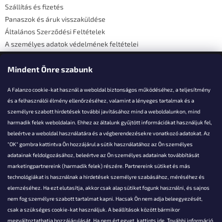
Szállítás és fizetés
Panaszok és áruk visszaküldése
Általános Szerződési Feltételek
A személyes adatok védelmének feltételei
Elérhetőségi adatok
Mindent Önre szabunk
A Falanzo cookie-kat használ a weboldal biztonságos működéséhez, a teljesítmény
és a felhasználói élmény ellenőrzéséhez, valamint a lényeges tartalmak és a
személyre szabott hirdetések további javításához mind a weboldalunkon, mind
Akarsz kérdezni valamit?
harmadik felek weboldalain. Ehhez az általunk gyűjtött információkat használjuk fel,
beleértve a weboldal használatára és a végberendezésekre vonatkozó adatokat. Az
info@falanzo.hu
"OK" gombra kattintva Ön hozzájárul a sütik használatához az Ön személyes
adatainak feldolgozásához, beleértve az Ön személyes adatainak továbbítását
marketingpartnereink (harmadik felek) részére. Partnereink sütiket és más
technológiákat is használnak a hirdetések személyre szabásához, méréséhez és
elemzéséhez. Ha ezt elutasítja, akkor csak alap sütiket fogunk használni, és sajnos
nem fog személyre szabott tartalmat kapni. Hacsak Ön nem adja beleegyezését,
csak a szükséges cookie-kat használjuk. A beállítások között bármikor
megváltoztathatja hozzájárulását. Ha nem ért egyet, kattints
ide.
További információ