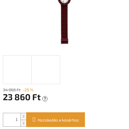
34 068 Ft
–29 %
23 860 Ft
?
Egységár:
Hozzáadás a kosárhoz