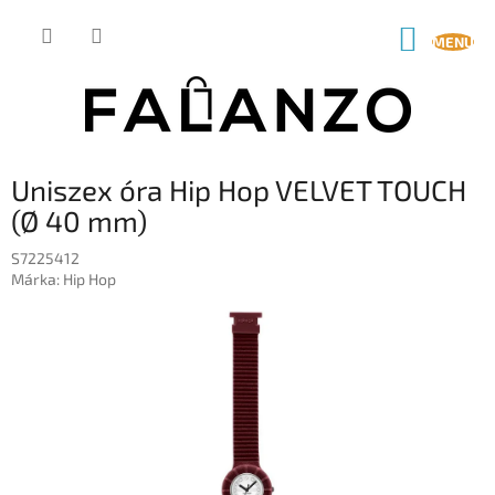
Ugrás
a
KOSÁR
fő
tartalomhoz
Uniszex óra Hip Hop VELVET TOUCH
(Ø 40 mm)
S7225412
Márka:
Hip Hop