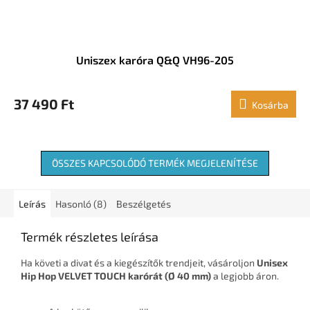
Uniszex karóra Q&Q VH96-205
37 490 Ft
Kosárba
ÖSSZES KAPCSOLÓDÓ TERMÉK MEGJELENÍTÉSE
Leírás
Hasonló (8)
Beszélgetés
Termék részletes leírása
Ha követi a divat és a kiegészítők trendjeit, vásároljon
Unisex
Hip Hop VELVET TOUCH karórát (Ø 40 mm)
a legjobb áron.