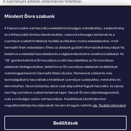
A személyes adatok védelmének feltételei
Elérhetőségi adatok
Mindent Önre szabunk
A Falanzo cookie-kat használ a weboldal biztonságos működéséhez, a teljesítmény
és a felhasználói élmény ellenőrzéséhez, valamint a lényeges tartalmak és a
személyre szabott hirdetések további javításához mind a weboldalunkon, mind
Akarsz kérdezni valamit?
harmadik felek weboldalain. Ehhez az általunk gyűjtött információkat használjuk fel,
beleértve a weboldal használatára és a végberendezésekre vonatkozó adatokat. Az
info@falanzo.hu
"OK" gombra kattintva Ön hozzájárul a sütik használatához az Ön személyes
adatainak feldolgozásához, beleértve az Ön személyes adatainak továbbítását
marketingpartnereink (harmadik felek) részére. Partnereink sütiket és más
technológiákat is használnak a hirdetések személyre szabásához, méréséhez és
elemzéséhez. Ha ezt elutasítja, akkor csak alap sütiket fogunk használni, és sajnos
nem fog személyre szabott tartalmat kapni. Hacsak Ön nem adja beleegyezését,
csak a szükséges cookie-kat használjuk. A beállítások között bármikor
megváltoztathatja hozzájárulását. Ha nem ért egyet, kattints
ide.
További információ
Beállítások
Shoptet készítette