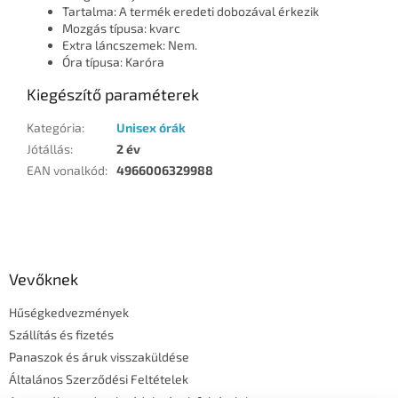
Tartalma: A termék eredeti dobozával érkezik
Mozgás típusa: kvarc
Extra láncszemek: Nem.
Óra típusa: Karóra
Kiegészítő paraméterek
Kategória
:
Unisex órák
Jótállás
:
2 év
EAN vonalkód
:
4966006329988
L
á
b
l
Vevőknek
é
Hűségkedvezmények
c
Szállítás és fizetés
Panaszok és áruk visszaküldése
Általános Szerződési Feltételek