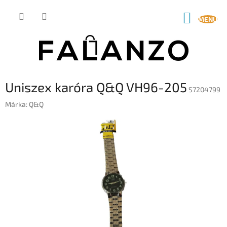
Ugrás
a
KOSÁR
fő
tartalomhoz
Uniszex karóra Q&Q VH96-205
S7204799
Márka:
Q&Q