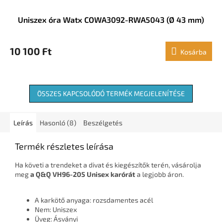
Uniszex óra Watx COWA3092-RWA5043 (Ø 43 mm)
10 100 Ft
Kosárba
ÖSSZES KAPCSOLÓDÓ TERMÉK MEGJELENÍTÉSE
Leírás
Hasonló (8)
Beszélgetés
Termék részletes leírása
Ha követi a trendeket a divat és kiegészítők terén, vásárolja
meg
a Q&Q VH96-205 Unisex karórát
a legjobb áron.
A karkötő anyaga: rozsdamentes acél
Nem: Uniszex
Üveg: Ásványi