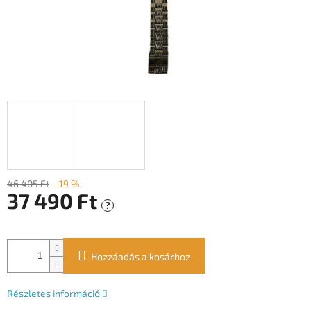
46 405 Ft
–19 %
37 490 Ft
?
Egységár:
Hozzáadás a kosárhoz
Részletes információ