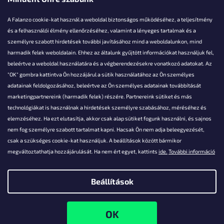
A Falanzo cookie-kat használ a weboldal biztonságos működéséhez, a teljesítmény
és a felhasználói élmény ellenőrzéséhez, valamint a lényeges tartalmak és a
személyre szabott hirdetések további javításához mind a weboldalunkon, mind
Akarsz kérdezni valamit?
harmadik felek weboldalain. Ehhez az általunk gyűjtött információkat használjuk fel,
beleértve a weboldal használatára és a végberendezésekre vonatkozó adatokat. Az
info@falanzo.hu
"OK" gombra kattintva Ön hozzájárul a sütik használatához az Ön személyes
adatainak feldolgozásához, beleértve az Ön személyes adatainak továbbítását
marketingpartnereink (harmadik felek) részére. Partnereink sütiket és más
technológiákat is használnak a hirdetések személyre szabásához, méréséhez és
elemzéséhez. Ha ezt elutasítja, akkor csak alap sütiket fogunk használni, és sajnos
nem fog személyre szabott tartalmat kapni. Hacsak Ön nem adja beleegyezését,
csak a szükséges cookie-kat használjuk. A beállítások között bármikor
megváltoztathatja hozzájárulását. Ha nem ért egyet, kattints
ide.
További információ
Beállítások
Shoptet készítette
Copyright 2026
Falanzo.hu
. Minden jog fenntartva.