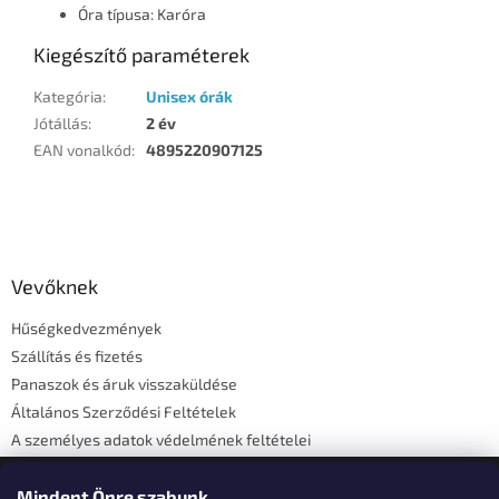
Óra típusa: Karóra
Kiegészítő paraméterek
Kategória
:
Unisex órák
Jótállás
:
2 év
EAN vonalkód
:
4895220907125
L
á
b
l
Vevőknek
é
Hűségkedvezmények
c
Szállítás és fizetés
Panaszok és áruk visszaküldése
Általános Szerződési Feltételek
A személyes adatok védelmének feltételei
Elérhetőségi adatok
Mindent Önre szabunk