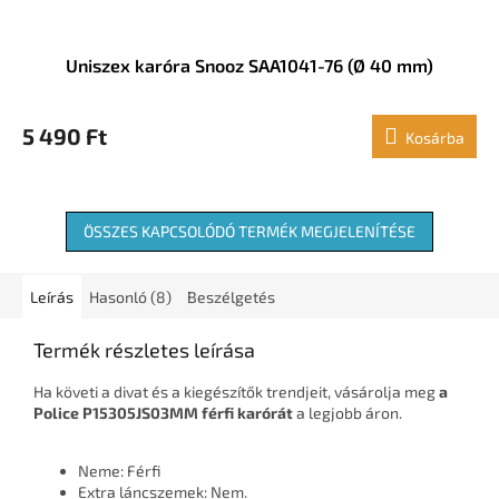
Uniszex karóra Snooz SAA1041-76 (Ø 40 mm)
5 490 Ft
Kosárba
ÖSSZES KAPCSOLÓDÓ TERMÉK MEGJELENÍTÉSE
Leírás
Hasonló (8)
Beszélgetés
Termék részletes leírása
Ha követi a divat és a kiegészítők trendjeit, vásárolja meg
a
Police P15305JS03MM férfi karórát
a legjobb áron.
Neme: Férfi
Extra láncszemek: Nem.