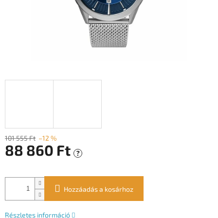
101 555 Ft
–12 %
88 860 Ft
?
Egységár:
Hozzáadás a kosárhoz
Részletes információ