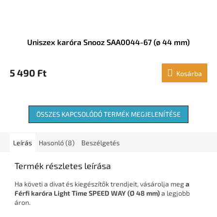
Uniszex karóra Snooz SAA0044-67 (ø 44 mm)
5 490 Ft
Kosárba
ÖSSZES KAPCSOLÓDÓ TERMÉK MEGJELENÍTÉSE
Leírás
Hasonló (8)
Beszélgetés
Termék részletes leírása
Ha követi a divat és kiegészítők trendjeit, vásárolja meg
a
Férfi karóra Light Time SPEED WAY (Ø 48 mm)
a legjobb
áron.