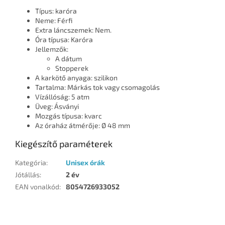
Típus: karóra
Neme: Férfi
Extra láncszemek: Nem.
Óra típusa: Karóra
Jellemzők:
A dátum
Stopperek
A karkötő anyaga: szilikon
Tartalma: Márkás tok vagy csomagolás
Vízállóság: 5 atm
Üveg: Ásványi
Mozgás típusa: kvarc
Az óraház átmérője: Ø 48 mm
Kiegészítő paraméterek
Kategória
:
Unisex órák
Jótállás
:
2 év
EAN vonalkód
:
8054726933052
L