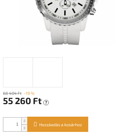
68 404 Ft
–19 %
55 260 Ft
?
Egységár:
Hozzáadás a kosárhoz