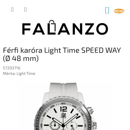
Ugrás
a
KOSÁR
fő
tartalomhoz
Férfi karóra Light Time SPEED WAY
(Ø 48 mm)
S7203716
Márka:
Light Time