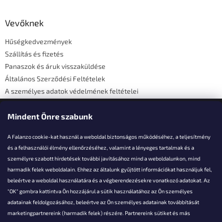
á
b
l
Vevőknek
é
Hűségkedvezmények
c
Szállítás és fizetés
Panaszok és áruk visszaküldése
Általános Szerződési Feltételek
A személyes adatok védelmének feltételei
Elérhetőségi adatok
Mindent Önre szabunk
A Falanzo cookie-kat használ a weboldal biztonságos működéséhez, a teljesítmény
és a felhasználói élmény ellenőrzéséhez, valamint a lényeges tartalmak és a
személyre szabott hirdetések további javításához mind a weboldalunkon, mind
Akarsz kérdezni valamit?
harmadik felek weboldalain. Ehhez az általunk gyűjtött információkat használjuk fel,
beleértve a weboldal használatára és a végberendezésekre vonatkozó adatokat. Az
info@falanzo.hu
"OK" gombra kattintva Ön hozzájárul a sütik használatához az Ön személyes
adatainak feldolgozásához, beleértve az Ön személyes adatainak továbbítását
marketingpartnereink (harmadik felek) részére. Partnereink sütiket és más