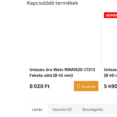
Kapcsolódó termékek
BOMBA
Uniszex óra Watx RWA1620-C1513
Unisze
Fekete zöld (Ø 45 mm)
(Ø 40
8 020 Ft
5 490
Kosárba
Leírás
Hasonló (8)
Beszélgetés