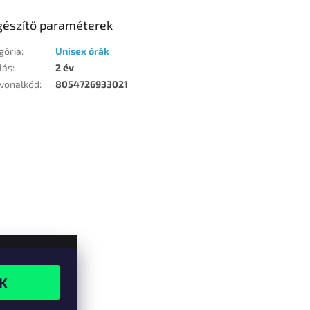
gészítő paraméterek
gória
:
Unisex órák
lás
:
2 év
vonalkód
:
8054726933021