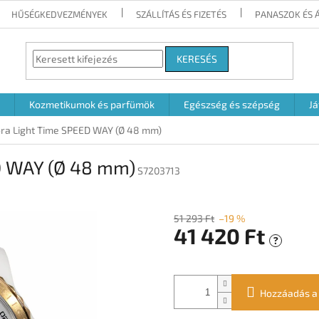
HŰSÉGKEDVEZMÉNYEK
SZÁLLÍTÁS ÉS FIZETÉS
PANASZOK ÉS 
KERESÉS
Kozmetikumok és parfümök
Egészség és szépség
Já
óra Light Time SPEED WAY (Ø 48 mm)
ED WAY (Ø 48 mm)
S7203713
51 293 Ft
–19 %
41 420 Ft
?
Egységár:
Hozzáadás a