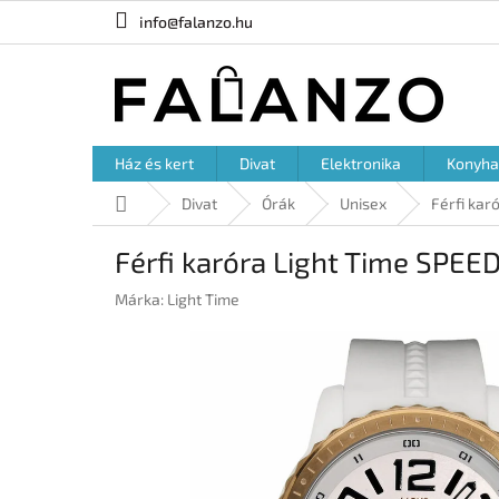
Ugrás
info@falanzo.hu
a
fő
tartalomhoz
Ház és kert
Divat
Elektronika
Konyha
Kezdőlap
Divat
Órák
Unisex
Férfi kar
Férfi karóra Light Time SPE
Márka:
Light Time