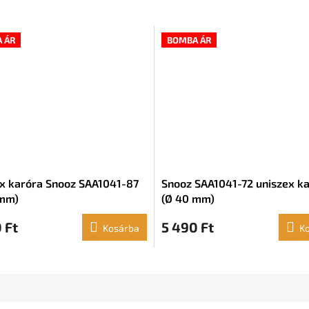
 ÁR
BOMBA ÁR
x karóra Snooz SAA1041-87
Snooz SAA1041-72 uniszex k
 mm)
(Ø 40 mm)
 Ft
5 490 Ft
Kosárba
K