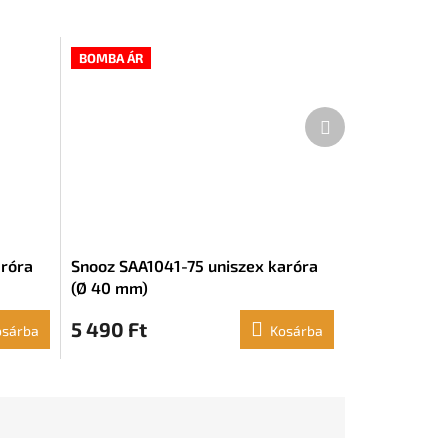
BOMBA ÁR
Következő
termék
aróra
Snooz SAA1041-75 uniszex karóra
(Ø 40 mm)
5 490 Ft
osárba
Kosárba