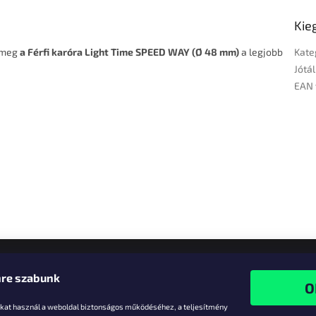
Kie
a meg
a Férfi karóra Light Time SPEED WAY (Ø 48 mm)
a legjobb
Kate
Jótál
EAN 
re szabunk
-kat használ a weboldal biztonságos működéséhez, a teljesítmény