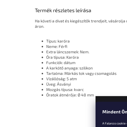
Termék részletes leírása
Ha követi a divat és kiegészítők trendjeit, vásárolj
áron.
Típus: karóra
Neme: Férfi
Extra láncszemek: Nem.
Óra típusa: Karóra
Funkciók: dátum
A karkötő anyaga: szilikon
Tartalma: Márkás tok vagy csomagolás
Vízállóság: 5 atm
Üveg: Ásványi
Mozgás típusa: kvarc
Óratok átmérője: Ø 48 mm
Mindent Ön
L
á
A Falanzo cookie