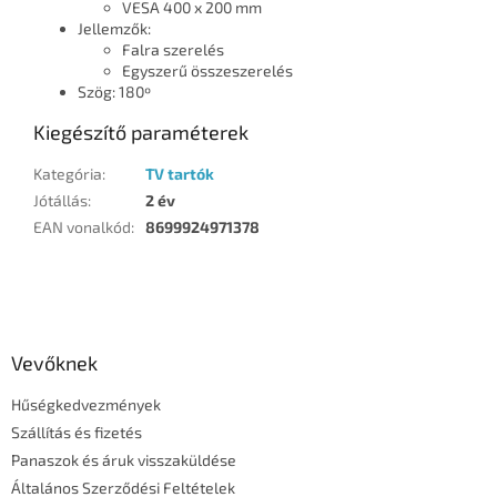
VESA 400 x 200 mm
Jellemzők:
Falra szerelés
Egyszerű összeszerelés
Szög: 180º
Kiegészítő paraméterek
Kategória
:
TV tartók
Jótállás
:
2 év
EAN vonalkód
:
8699924971378
L
á
b
l
Vevőknek
é
Hűségkedvezmények
c
Szállítás és fizetés
Panaszok és áruk visszaküldése
Általános Szerződési Feltételek