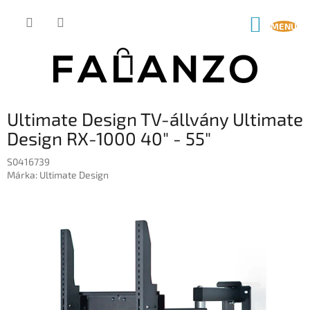
Ugrás
a
KOSÁR
fő
tartalomhoz
Ultimate Design TV-állvány Ultimate
Design RX-1000 40" - 55"
S0416739
Márka:
Ultimate Design