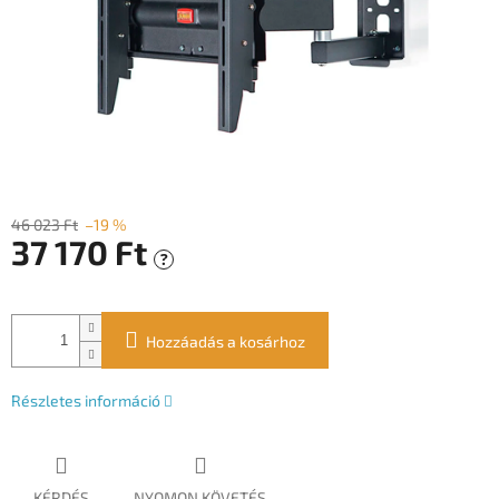
46 023 Ft
–19 %
37 170 Ft
?
Egységár:
Hozzáadás a kosárhoz
Részletes információ
KÉRDÉS
NYOMON KÖVETÉS