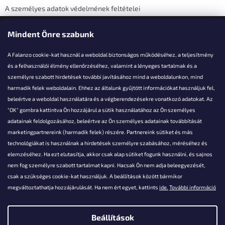
A személyes adatok védelmének feltételei
Elérhetőségi adatok
Mindent Önre szabunk
A Falanzo cookie-kat használ a weboldal biztonságos működéséhez, a teljesítmény
és a felhasználói élmény ellenőrzéséhez, valamint a lényeges tartalmak és a
személyre szabott hirdetések további javításához mind a weboldalunkon, mind
Akarsz kérdezni valamit?
harmadik felek weboldalain. Ehhez az általunk gyűjtött információkat használjuk fel,
beleértve a weboldal használatára és a végberendezésekre vonatkozó adatokat. Az
info@falanzo.hu
"OK" gombra kattintva Ön hozzájárul a sütik használatához az Ön személyes
adatainak feldolgozásához, beleértve az Ön személyes adatainak továbbítását
marketingpartnereink (harmadik felek) részére. Partnereink sütiket és más
technológiákat is használnak a hirdetések személyre szabásához, méréséhez és
elemzéséhez. Ha ezt elutasítja, akkor csak alap sütiket fogunk használni, és sajnos
nem fog személyre szabott tartalmat kapni. Hacsak Ön nem adja beleegyezését,
csak a szükséges cookie-kat használjuk. A beállítások között bármikor
megváltoztathatja hozzájárulását. Ha nem ért egyet, kattints
ide.
További információ
Beállítások