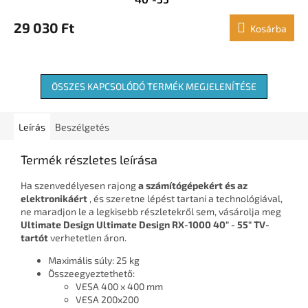
29 030 Ft
Kosárba
ÖSSZES KAPCSOLÓDÓ TERMÉK MEGJELENÍTÉSE
Leírás
Beszélgetés
Termék részletes leírása
Ha szenvedélyesen rajong
a számítógépekért és az
elektronikáért
, és szeretne lépést tartani a technológiával,
ne maradjon le a legkisebb részletekről sem, vásárolja meg
Ultimate Design Ultimate Design RX-1000 40" - 55" TV-
tartót
verhetetlen áron.
Maximális súly: 25 kg
Összeegyeztethető:
VESA 400 x 400 mm
VESA 200x200