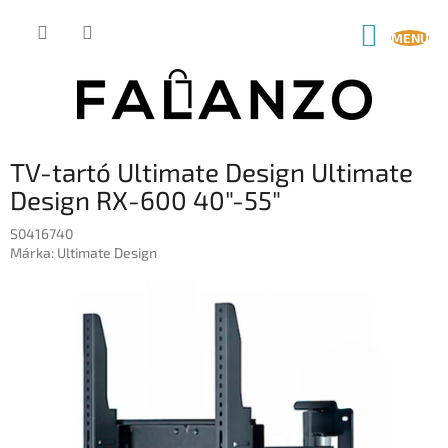
Ugrás
a
KOSÁR
fő
tartalomhoz
TV-tartó Ultimate Design Ultimate
Design RX-600 40"-55"
S0416740
Márka:
Ultimate Design