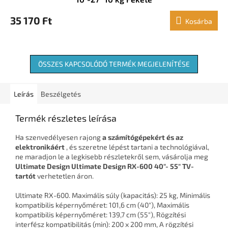
35 170 Ft
Kosárba
ÖSSZES KAPCSOLÓDÓ TERMÉK MEGJELENÍTÉSE
Leírás
Beszélgetés
Termék részletes leírása
Ha szenvedélyesen rajong
a számítógépekért és az
elektronikáért
, és szeretne lépést tartani a technológiával,
ne maradjon le a legkisebb részletekről sem, vásárolja meg
Ultimate Design Ultimate Design RX-600 40"- 55" TV-
tartót
verhetetlen áron.
Ultimate RX-600. Maximális súly (kapacitás): 25 kg, Minimális
kompatibilis képernyőméret: 101,6 cm (40"), Maximális
kompatibilis képernyőméret: 139,7 cm (55"), Rögzítési
interfész kompatibilitás (min): 200 x 200 mm, A rögzítési