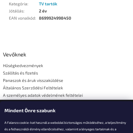
Kategória
:
TV tartók
Jótállás
:
2 év
EAN vonalkód
:
8699924998450
L
á
b
l
Vevőknek
é
Hűségkedvezmények
c
Szállítás és fizetés
Panaszok és áruk visszaküldése
Általános Szerződési Feltételek
A személyes adatok védelmének feltételei
Elérhetőségi adatok
Mindent Önre szabunk
A Falanzo cookie-kat használ a weboldal biztonságos működéséhez, a teljesítmény
és a felhasználói élmény ellenőrzéséhez, valamint a lényeges tartalmak és a