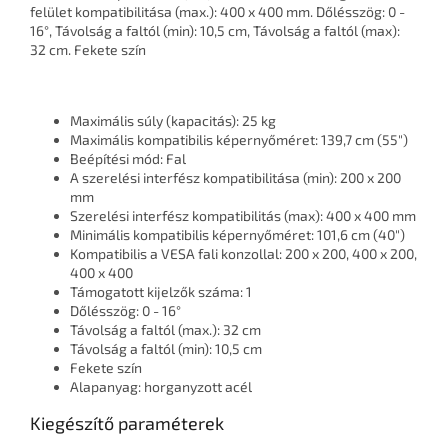
felület kompatibilitása (max.): 400 x 400 mm. Dőlésszög: 0 -
16°, Távolság a faltól (min): 10,5 cm, Távolság a faltól (max):
32 cm. Fekete szín
Maximális súly (kapacitás): 25 kg
Maximális kompatibilis képernyőméret: 139,7 cm (55")
Beépítési mód: Fal
A szerelési interfész kompatibilitása (min): 200 x 200
mm
Szerelési interfész kompatibilitás (max): 400 x 400 mm
Minimális kompatibilis képernyőméret: 101,6 cm (40")
Kompatibilis a VESA fali konzollal: 200 x 200, 400 x 200,
400 x 400
Támogatott kijelzők száma: 1
Dőlésszög: 0 - 16°
Távolság a faltól (max.): 32 cm
Távolság a faltól (min): 10,5 cm
Fekete szín
Alapanyag: horganyzott acél
Kiegészítő paraméterek