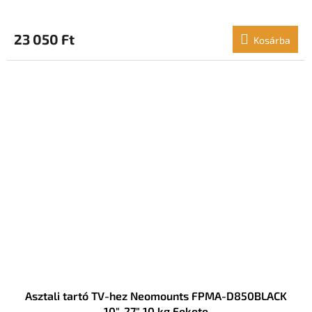
23 050 Ft
Kosárba
Asztali tartó TV-hez Neomounts FPMA-D850BLACK
10"-27" 10 kg Fekete