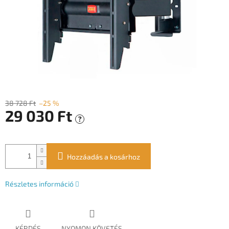
38 728 Ft
–25 %
29 030 Ft
?
Egységár:
Hozzáadás a kosárhoz
Részletes információ
KÉRDÉS
NYOMON KÖVETÉS