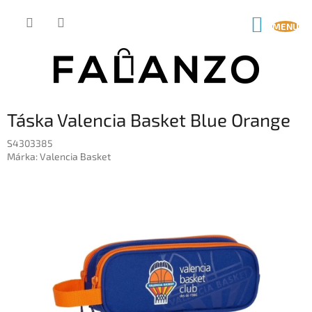
Ugrás
a
KOSÁR
fő
tartalomhoz
Táska Valencia Basket Blue Orange
S4303385
Márka:
Valencia Basket