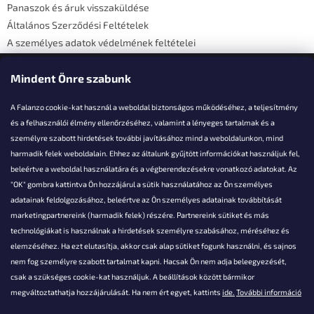
Panaszok és áruk visszaküldése
Általános Szerződési Feltételek
A személyes adatok védelmének feltételei
Elérhetőségi adatok
Mindent Önre szabunk
A Falanzo cookie-kat használ a weboldal biztonságos működéséhez, a teljesítmény
és a felhasználói élmény ellenőrzéséhez, valamint a lényeges tartalmak és a
személyre szabott hirdetések további javításához mind a weboldalunkon, mind
Akarsz kérdezni valamit?
harmadik felek weboldalain. Ehhez az általunk gyűjtött információkat használjuk fel,
beleértve a weboldal használatára és a végberendezésekre vonatkozó adatokat. Az
info@falanzo.hu
"OK" gombra kattintva Ön hozzájárul a sütik használatához az Ön személyes
adatainak feldolgozásához, beleértve az Ön személyes adatainak továbbítását
marketingpartnereink (harmadik felek) részére. Partnereink sütiket és más
technológiákat is használnak a hirdetések személyre szabásához, méréséhez és
elemzéséhez. Ha ezt elutasítja, akkor csak alap sütiket fogunk használni, és sajnos
nem fog személyre szabott tartalmat kapni. Hacsak Ön nem adja beleegyezését,
csak a szükséges cookie-kat használjuk. A beállítások között bármikor
megváltoztathatja hozzájárulását. Ha nem ért egyet, kattints
ide.
További információ