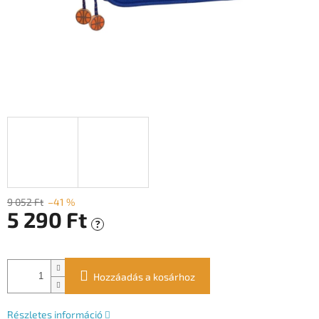
9 052 Ft
–41 %
5 290 Ft
?
Egységár:
Hozzáadás a kosárhoz
Részletes információ