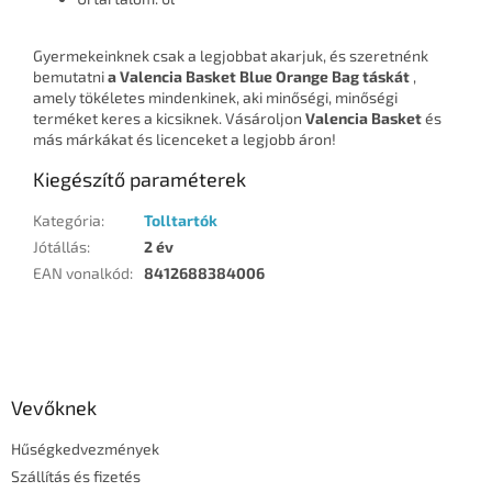
Gyermekeinknek csak a legjobbat akarjuk, és szeretnénk
bemutatni
a Valencia Basket Blue Orange Bag táskát
,
amely tökéletes mindenkinek, aki minőségi, minőségi
terméket keres a kicsiknek. Vásároljon
Valencia Basket
és
más márkákat és licenceket a legjobb áron!
Kiegészítő paraméterek
Kategória
:
Tolltartók
Jótállás
:
2 év
EAN vonalkód
:
8412688384006
L
á
b
l
Vevőknek
é
Hűségkedvezmények
c
Szállítás és fizetés