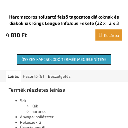
Háromszoros tolltartó felső tagozatos diákoknak és
diákoknak Kings League InfoJobs Fekete (22 x 12 x 3
cm)
4 810 Ft
Kosárba
ÖSSZES KAPCSOLÓDÓ TERMÉK MEGJELENÍTÉSE
Leírás
Hasonló (8)
Beszélgetés
Termék részletes leírása
Szín:
Kék
narancs
Anyaga: poliészter
Rekeszek: 2
Űrtartalom: 6l