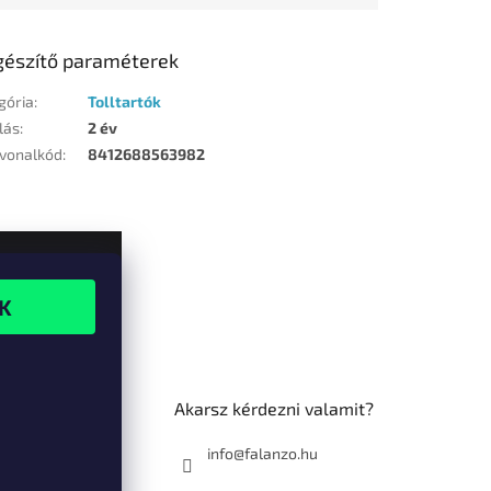
gészítő paraméterek
gória
:
Tolltartók
lás
:
2 év
vonalkód
:
8412688563982
Akarsz kérdezni valamit?
info@falanzo.hu