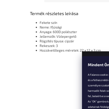
Termék részletes leírása
Fekete szín
Neme: Ifjúsági
Anyaga: 600D poliészter
Jellemzők: Vízlepergető
Rögzítés típusa: cipzár
Rekeszek: 3
Hozzávetőleges méretek: 22 x 12 x 3 cm
Mindent Ön
L
á
A Falanzo cookie
b
és a felhasználói
l
személyre szabot
é
harmadik felek we
Vevőkne
c
fel, beleértve a 
Az "OK" gombra k
Hűségked
adatainak feldol
Szállítás é