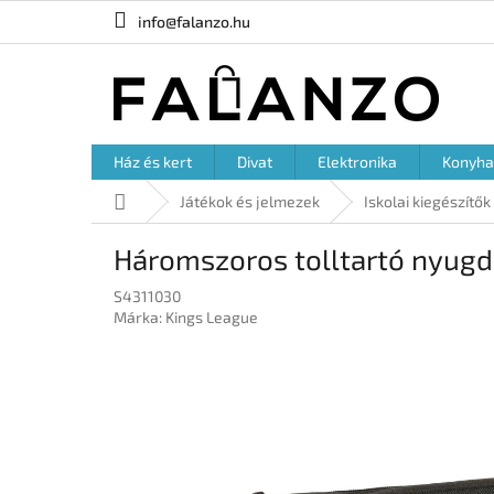
Ugrás
info@falanzo.hu
a
fő
tartalomhoz
Ház és kert
Divat
Elektronika
Konyha
Kezdőlap
Játékok és jelmezek
Iskolai kiegészítők
Háromszoros tolltartó nyugdí
S4311030
Márka:
Kings League