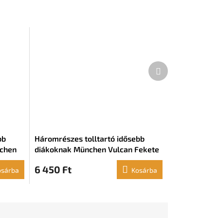
Következő
termék
bb
Háromrészes tolltartó idősebb
nchen
diákoknak München Vulcan Fekete
2 x 12
(22 x 12 x 3 cm)
6 450 Ft
osárba
Kosárba