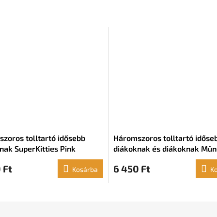
zoros tolltartó idősebb
Háromszoros tolltartó időse
nak SuperKitties Pink
diákoknak és diákoknak Mü
ise (22 x 12 x 3 cm)
Basic vízlepergető fukszia (2
 Ft
6 450 Ft
Kosárba
x 3 cm)
K