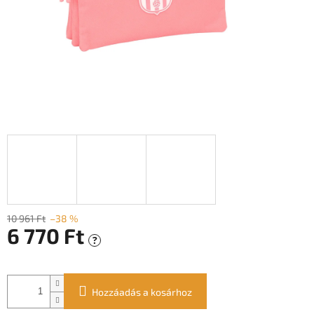
10 961 Ft
–38 %
6 770 Ft
?
Egységár:
Hozzáadás a kosárhoz