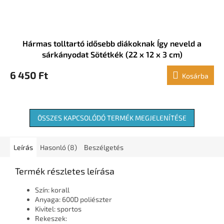
Hármas tolltartó idősebb diákoknak Így neveld a
sárkányodat Sötétkék (22 x 12 x 3 cm)
6 450 Ft
Kosárba
ÖSSZES KAPCSOLÓDÓ TERMÉK MEGJELENÍTÉSE
Leírás
Hasonló (8)
Beszélgetés
Termék részletes leírása
Szín: korall
Anyaga: 600D poliészter
Kivitel: sportos
Rekeszek: