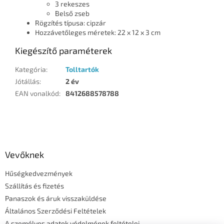
3 rekeszes
Belső zseb
Rögzítés típusa: cipzár
Hozzávetőleges méretek: 22 x 12 x 3 cm
Kiegészítő paraméterek
Kategória
:
Tolltartók
Jótállás
:
2 év
EAN vonalkód
:
8412688578788
L
á
b
l
Vevőknek
é
Hűségkedvezmények
c
Szállítás és fizetés
Panaszok és áruk visszaküldése
Általános Szerződési Feltételek
A személyes adatok védelmének feltételei