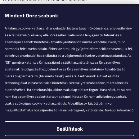
Elérhetőségi adatok
Mindent Önre szabunk
A Falanzo cookie-kat használ a weboldal biztonságos működéséhez, a teljesítmény
és a felhasználói élmény ellenőrzéséhez, valamint a lényeges tartalmak és a
személyre szabott hirdetések további javításához mind a weboldalunkon, mind
Akarsz kérdezni valamit?
harmadik felek weboldalain. Ehhez az általunk gyűjtött információkat használjuk fel,
beleértve a weboldal használatára és a végberendezésekre vonatkozó adatokat. Az
info@falanzo.hu
"OK" gombra kattintva Ön hozzájárul a sütik használatához az Ön személyes
adatainak feldolgozásához, beleértve az Ön személyes adatainak továbbítását
marketingpartnereink (harmadik felek) részére. Partnereink sütiket és más
technológiákat is használnak a hirdetések személyre szabásához, méréséhez és
elemzéséhez. Ha ezt elutasítja, akkor csak alap sütiket fogunk használni, és sajnos
nem fog személyre szabott tartalmat kapni. Hacsak Ön nem adja beleegyezését,
csak a szükséges cookie-kat használjuk. A beállítások között bármikor
megváltoztathatja hozzájárulását. Ha nem ért egyet, kattints
ide.
További információ
Beállítások
Shoptet készítette