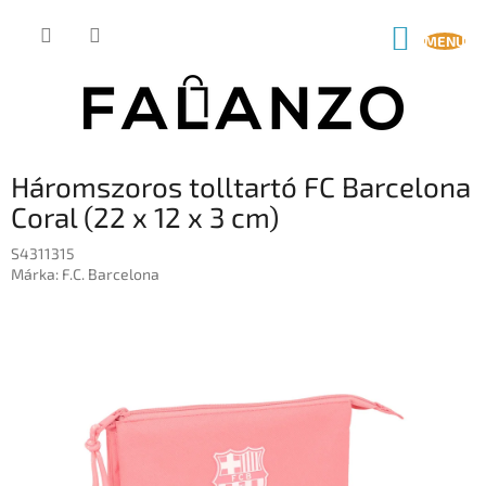
Ugrás
a
KOSÁR
fő
tartalomhoz
Háromszoros tolltartó FC Barcelona
Coral (22 x 12 x 3 cm)
S4311315
Márka:
F.C. Barcelona