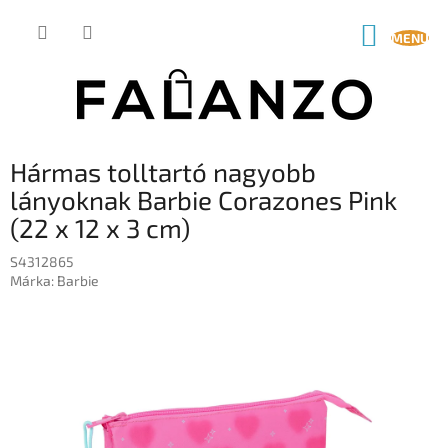
Ugrás
a
KOSÁR
fő
tartalomhoz
Hármas tolltartó nagyobb
lányoknak Barbie Corazones Pink
(22 x 12 x 3 cm)
S4312865
Márka:
Barbie