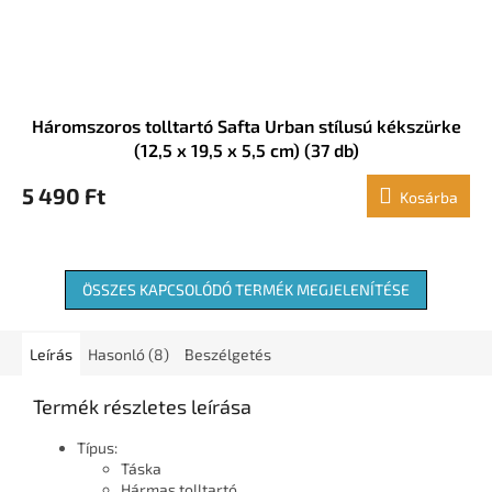
Háromszoros tolltartó Safta Urban stílusú kékszürke
(12,5 x 19,5 x 5,5 cm) (37 db)
5 490 Ft
Kosárba
ÖSSZES KAPCSOLÓDÓ TERMÉK MEGJELENÍTÉSE
Leírás
Hasonló (8)
Beszélgetés
Termék részletes leírása
Típus:
Táska
Hármas tolltartó