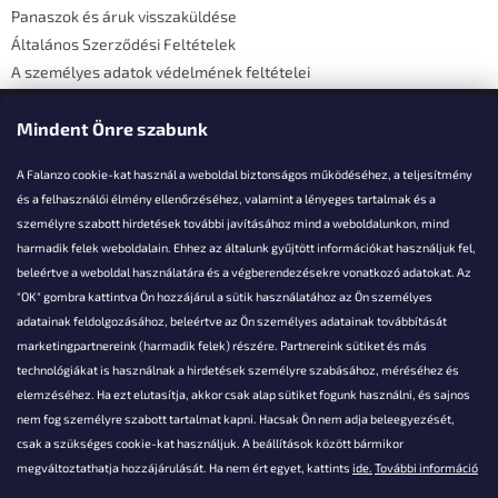
Panaszok és áruk visszaküldése
Általános Szerződési Feltételek
A személyes adatok védelmének feltételei
Elérhetőségi adatok
Mindent Önre szabunk
A Falanzo cookie-kat használ a weboldal biztonságos működéséhez, a teljesítmény
és a felhasználói élmény ellenőrzéséhez, valamint a lényeges tartalmak és a
személyre szabott hirdetések további javításához mind a weboldalunkon, mind
Akarsz kérdezni valamit?
harmadik felek weboldalain. Ehhez az általunk gyűjtött információkat használjuk fel,
beleértve a weboldal használatára és a végberendezésekre vonatkozó adatokat. Az
info@falanzo.hu
"OK" gombra kattintva Ön hozzájárul a sütik használatához az Ön személyes
adatainak feldolgozásához, beleértve az Ön személyes adatainak továbbítását
marketingpartnereink (harmadik felek) részére. Partnereink sütiket és más
technológiákat is használnak a hirdetések személyre szabásához, méréséhez és
elemzéséhez. Ha ezt elutasítja, akkor csak alap sütiket fogunk használni, és sajnos
nem fog személyre szabott tartalmat kapni. Hacsak Ön nem adja beleegyezését,
csak a szükséges cookie-kat használjuk. A beállítások között bármikor
megváltoztathatja hozzájárulását. Ha nem ért egyet, kattints
ide.
További információ