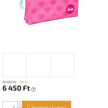
10 465 Ft
–38 %
6 450 Ft
?
Egységár:
Hozzáadás a kosárhoz