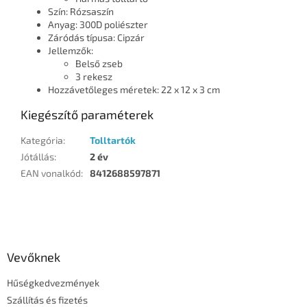
Szín: Rózsaszín
Anyag: 300D poliészter
Záródás típusa: Cipzár
Jellemzők:
Belső zseb
3 rekesz
Hozzávetőleges méretek: 22 x 12 x 3 cm
Kiegészítő paraméterek
Kategória
:
Tolltartók
Jótállás
:
2 év
EAN vonalkód
:
8412688597871
L
á
b
l
Vevőknek
é
Hűségkedvezmények
c
Szállítás és fizetés