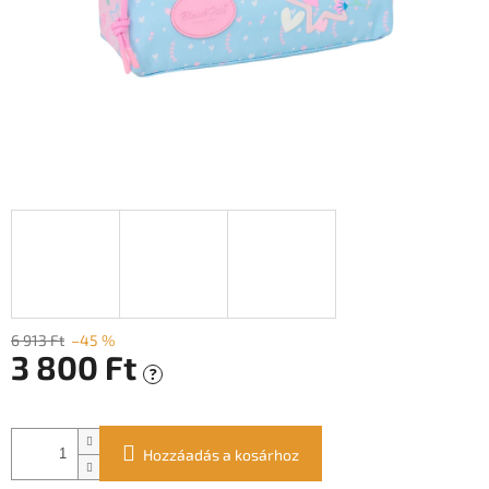
6 913 Ft
–45 %
3 800 Ft
?
Egységár:
Hozzáadás a kosárhoz