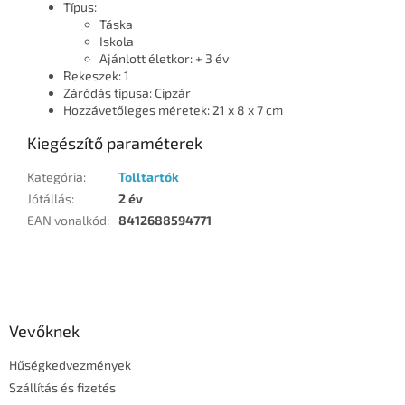
Típus:
Táska
Iskola
Ajánlott életkor: + 3 év
Rekeszek: 1
Záródás típusa: Cipzár
Hozzávetőleges méretek: 21 x 8 x 7 cm
Kiegészítő paraméterek
Kategória
:
Tolltartók
Jótállás
:
2 év
EAN vonalkód
:
8412688594771
L
á
b
l
Vevőknek
é
Hűségkedvezmények
c
Szállítás és fizetés