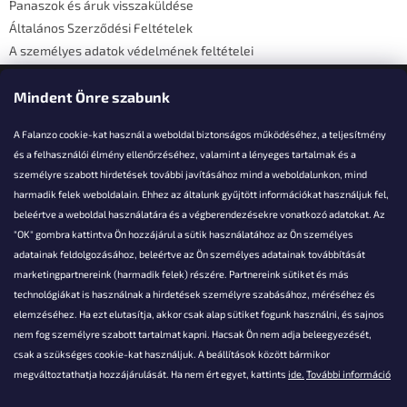
Panaszok és áruk visszaküldése
Általános Szerződési Feltételek
A személyes adatok védelmének feltételei
Elérhetőségi adatok
Mindent Önre szabunk
A Falanzo cookie-kat használ a weboldal biztonságos működéséhez, a teljesítmény
és a felhasználói élmény ellenőrzéséhez, valamint a lényeges tartalmak és a
személyre szabott hirdetések további javításához mind a weboldalunkon, mind
Akarsz kérdezni valamit?
harmadik felek weboldalain. Ehhez az általunk gyűjtött információkat használjuk fel,
beleértve a weboldal használatára és a végberendezésekre vonatkozó adatokat. Az
info@falanzo.hu
"OK" gombra kattintva Ön hozzájárul a sütik használatához az Ön személyes
adatainak feldolgozásához, beleértve az Ön személyes adatainak továbbítását
marketingpartnereink (harmadik felek) részére. Partnereink sütiket és más
technológiákat is használnak a hirdetések személyre szabásához, méréséhez és
elemzéséhez. Ha ezt elutasítja, akkor csak alap sütiket fogunk használni, és sajnos
nem fog személyre szabott tartalmat kapni. Hacsak Ön nem adja beleegyezését,
csak a szükséges cookie-kat használjuk. A beállítások között bármikor
megváltoztathatja hozzájárulását. Ha nem ért egyet, kattints
ide.
További információ