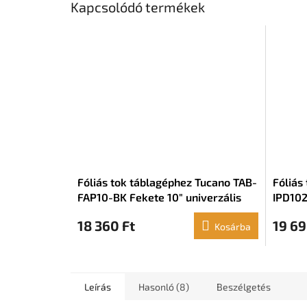
Kapcsolódó termékek
Fóliás tok táblagéphez Tucano TAB-
Fóliás
FAP10-BK Fekete 10" univerzális
IPD102
18 360 Ft
19 69
Kosárba
Leírás
Hasonló (8)
Beszélgetés