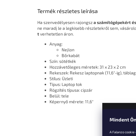
Termék részletes leírása
Ha szenvedélyesen rajongsz
a számítógépekért és
ne maradj le a legkisebb részletekről sem, vásáro
t
verhetetlen áron.
Anyag:
Nejlon
Bőrkabát
Szín: sötétkék
Hozzávetőleges méretek: 31 x 23 x 2 cm
Rekeszek: Rekesz laptopnak (11,6"-ig), táblag
Stílus: Üzleti
Típus: Laptop tok
Rögzítés típusa: cipzár
Belül: tele
Képernyő mérete: 11,6"
Mindent Ön
L
á
A Falanzo cookie