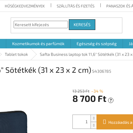
HŰSÉGKEDVEZMÉNYEK
SZÁLLÍTÁS ÉS FIZETÉS
PANASZOK ÉS 
KERESÉS
Kozmetikumok és parfümök
Egészség és szépség
Já
Tablet tokok
Safta Business laptop tok 11,6" Sötétkék (31 x 23 x
" Sötétkék (31 x 23 x 2 cm)
S4306785
13 253 Ft
–34 %
8 700 Ft
?
Egységár:
Hozzáadás a