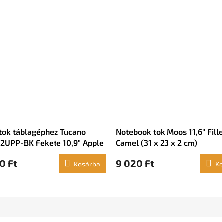
 tok táblagéphez Tucano
Notebook tok Moos 11,6'' Fill
2UPP-BK Fekete 10,9" Apple
Camel (31 x 23 x 2 cm)
0 Ft
9 020 Ft
Kosárba
K