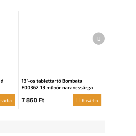
Következő
termék
ed
13"-os tablettartó Bombata
E00362-13 műbőr narancssárga
(28 x 33 x 5 cm)
7 860 Ft
osárba
Kosárba