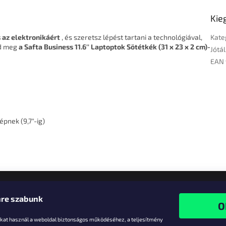
Kie
 az elektronikáért
, és szeretsz lépést tartani a technológiával,
Kate
ld meg
a Safta Business 11.6'' Laptoptok Sötétkék (31 x 23 x 2 cm)-
Jótál
EAN 
épnek (9,7"-ig)
re szabunk
-kat használ a weboldal biztonságos működéséhez, a teljesítmény