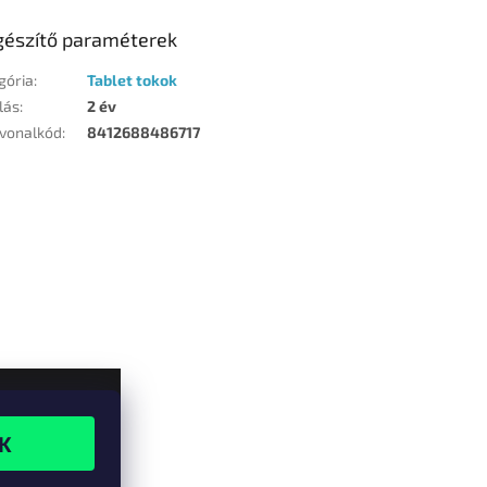
gészítő paraméterek
gória
:
Tablet tokok
lás
:
2 év
vonalkód
:
8412688486717