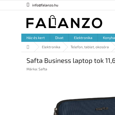
Ugrás
info@falanzo.hu
a
fő
tartalomhoz
Ház és kert
Divat
Elektronika
Konyha
Kezdőlap
Elektronika
Telefon, tablet, okosóra
Safta Business laptop tok 11,6
Márka:
Safta