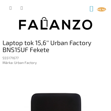
Ugrás
a
KOSÁR
fő
tartalomhoz
Laptop tok 15,6'' Urban Factory
BNS15UF Fekete
S55171677
Márka:
Urban Factory