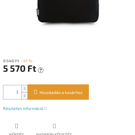
9 548 Ft
–41 %
5 570 Ft
?
Egységár:
Hozzáadás a kosárhoz
Részletes információ
KÉRDÉS
NYOMON KÖVETÉS