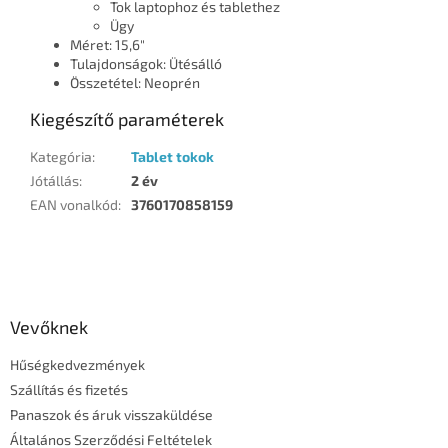
Tok laptophoz és tablethez
Ügy
Méret: 15,6"
Tulajdonságok: Ütésálló
Összetétel: Neoprén
Kiegészítő paraméterek
Kategória
:
Tablet tokok
Jótállás
:
2 év
EAN vonalkód
:
3760170858159
L
á
b
l
Vevőknek
é
Hűségkedvezmények
c
Szállítás és fizetés
Panaszok és áruk visszaküldése
Általános Szerződési Feltételek