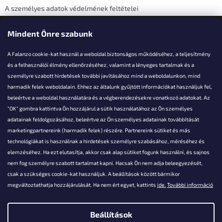
A személyes adatok védelmének feltételei
Elérhetőségi adatok
Mindent Önre szabunk
A Falanzo cookie-kat használ a weboldal biztonságos működéséhez, a teljesítmény
és a felhasználói élmény ellenőrzéséhez, valamint a lényeges tartalmak és a
személyre szabott hirdetések további javításához mind a weboldalunkon, mind
Akarsz kérdezni valamit?
harmadik felek weboldalain. Ehhez az általunk gyűjtött információkat használjuk fel,
beleértve a weboldal használatára és a végberendezésekre vonatkozó adatokat. Az
info@falanzo.hu
"OK" gombra kattintva Ön hozzájárul a sütik használatához az Ön személyes
adatainak feldolgozásához, beleértve az Ön személyes adatainak továbbítását
marketingpartnereink (harmadik felek) részére. Partnereink sütiket és más
technológiákat is használnak a hirdetések személyre szabásához, méréséhez és
elemzéséhez. Ha ezt elutasítja, akkor csak alap sütiket fogunk használni, és sajnos
nem fog személyre szabott tartalmat kapni. Hacsak Ön nem adja beleegyezését,
csak a szükséges cookie-kat használjuk. A beállítások között bármikor
megváltoztathatja hozzájárulását. Ha nem ért egyet, kattints
ide.
További információ
Beállítások