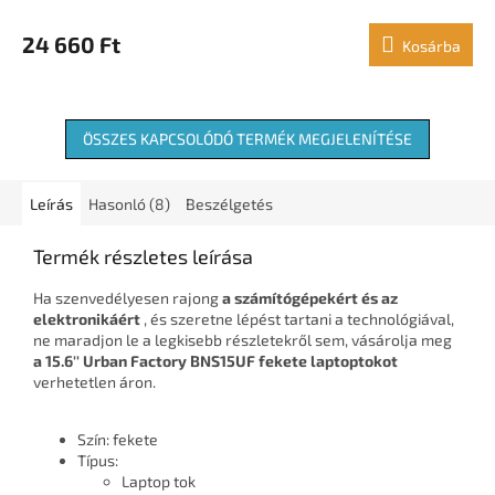
24 660 Ft
Kosárba
ÖSSZES KAPCSOLÓDÓ TERMÉK MEGJELENÍTÉSE
Leírás
Hasonló (8)
Beszélgetés
Termék részletes leírása
Ha szenvedélyesen rajong
a számítógépekért és az
elektronikáért
, és szeretne lépést tartani a technológiával,
ne maradjon le a legkisebb részletekről sem, vásárolja meg
a 15.6''
Urban Factory BNS15UF fekete
laptoptokot
verhetetlen áron.
Szín: fekete
Típus:
Laptop tok