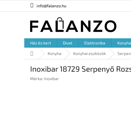
Ugrás
info@falanzo.hu
a
fő
tartalomhoz
Ház és kert
Divat
Elektronika
Konyha
Kezdőlap
Konyha
Konyhai eszközök
Serpen
Inoxibar 18729 Serpenyő Roz
Márka:
Inoxibar