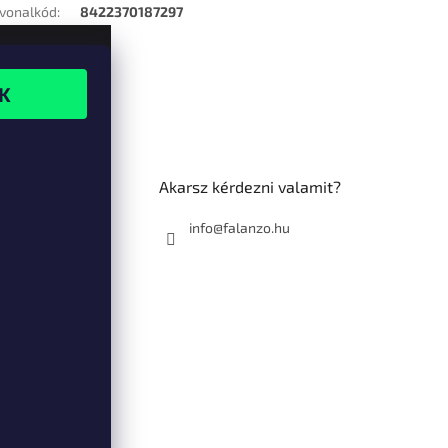
vonalkód
:
8422370187297
Akarsz kérdezni valamit?
info@falanzo.hu