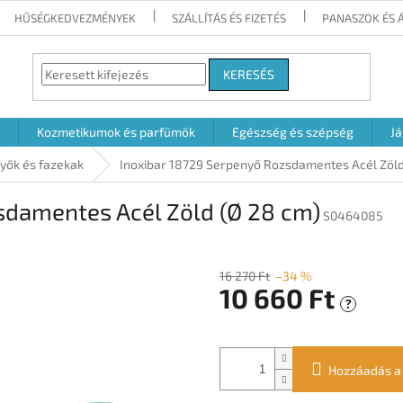
HŰSÉGKEDVEZMÉNYEK
SZÁLLÍTÁS ÉS FIZETÉS
PANASZOK ÉS 
KERESÉS
Kozmetikumok és parfümök
Egészség és szépség
Já
yők és fazekak
Inoxibar 18729 Serpenyő Rozsdamentes Acél Zöld
sdamentes Acél Zöld (Ø 28 cm)
S0464085
16 270 Ft
–34 %
10 660 Ft
?
Egységár:
Hozzáadás a