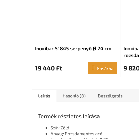
Inoxibar 51845 serpenyő Ø 24 cm
Inoxib
rozsda
19 440 Ft
9 820
Kosárba
Leírás
Hasonló (8)
Beszélgetés
Termék részletes leírása
Szín: Zöld
Anyag: Rozsdamentes acél