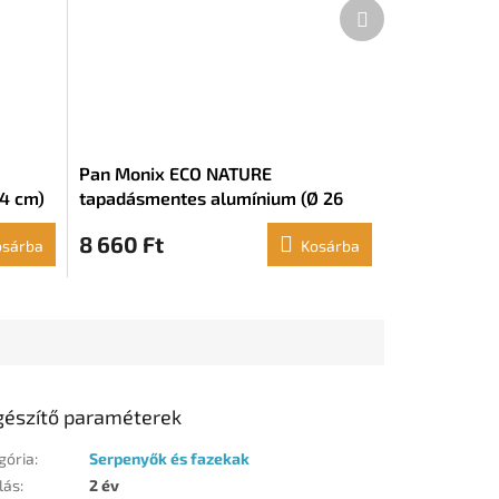
Következő
termék
Pan Monix ECO NATURE
24 cm)
tapadásmentes alumínium (Ø 26
cm)
8 660 Ft
osárba
Kosárba
gészítő paraméterek
gória
:
Serpenyők és fazekak
lás
:
2 év