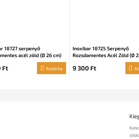
ar 18727 serpenyő
Inoxibar 18725 Serpenyő
mentes acél zöld (Ø 26 cm)
Rozsdamentes Acél Zöld (Ø 
 Ft
9 300 Ft
Kosárba
K
Kie
Kate
Jótál