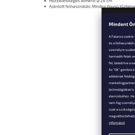
Hozzávetőleges átmérő: Ø 28 cm
Ajánlott felhasználás: Minden típusú tűzhel
Mindent Ön
L
á
A Falanzo cookie
b
és a felhasználói
l
személyre szabot
é
harmadik felek we
Vevőkne
c
fel, beleértve a 
Az "OK" gombra k
Hűségked
adatainak feldol
Szállítás é
marketingpartnere
Panaszok é
technológiákat i
visszaküld
elemzéséhez. Ha e
Általános 
nem fog személyr
Feltételek
csak a szükséges 
A személy
megváltoztathatja
védelmének
információ
Elérhetősé