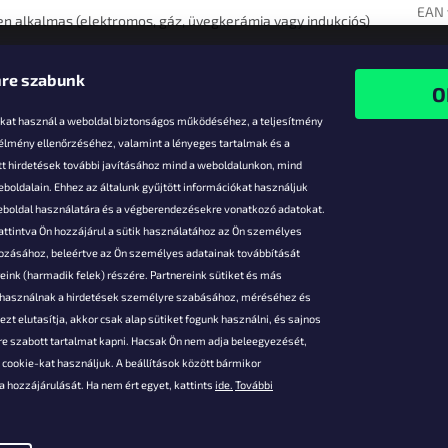
EAN 
yen alkalmas (elektromos, gáz, üvegkerámia vagy indukciós)
re szabunk
-kat használ a weboldal biztonságos működéséhez, a teljesítmény
 élmény ellenőrzéséhez, valamint a lényeges tartalmak és a
t hirdetések további javításához mind a weboldalunkon, mind
boldalain. Ehhez az általunk gyűjtött információkat használjuk
k
weboldal használatára és a végberendezésekre vonatkozó adatokat.
attintva Ön hozzájárul a sütik használatához az Ön személyes
vezmények
gozásához, beleértve az Ön személyes adatainak továbbítását
s fizetés
ink (harmadik felek) részére. Partnereink sütiket és más
s áruk
s használnak a hirdetések személyre szabásához, méréséhez és
ése
zt elutasítja, akkor csak alap sütiket fogunk használni, és sajnos
Szerződési
e szabott tartalmat kapni. Hacsak Ön nem adja beleegyezését,
cookie-kat használjuk. A beállítások között bármikor
es adatok
 hozzájárulását. Ha nem ért egyet, kattints
ide.
További
 feltételei
gi adatok