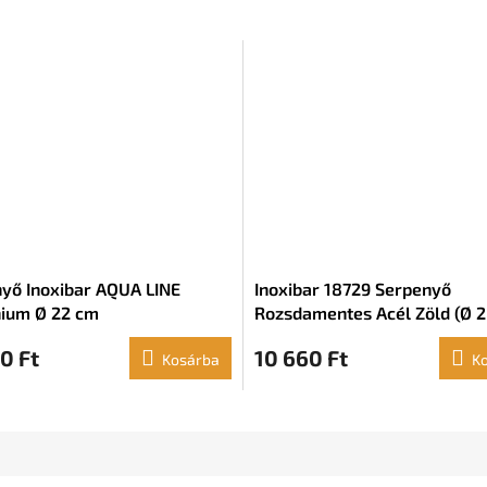
yő Inoxibar AQUA LINE
Inoxibar 18729 Serpenyő
ium Ø 22 cm
Rozsdamentes Acél Zöld (Ø 
0 Ft
10 660 Ft
Kosárba
K