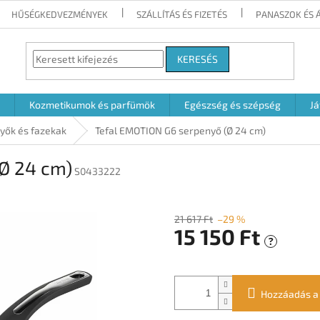
HŰSÉGKEDVEZMÉNYEK
SZÁLLÍTÁS ÉS FIZETÉS
PANASZOK ÉS 
KERESÉS
Kozmetikumok és parfümök
Egészség és szépség
Já
yők és fazekak
Tefal EMOTION G6 serpenyő (Ø 24 cm)
Ø 24 cm)
S0433222
21 617 Ft
–29 %
15 150 Ft
?
Egységár:
Hozzáadás a