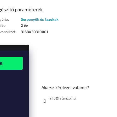
gészítő paraméterek
gória
:
Serpenyők és fazekak
lás
:
2 év
vonalkód
:
3168430310001
Akarsz kérdezni valamit?
info@falanzo.hu