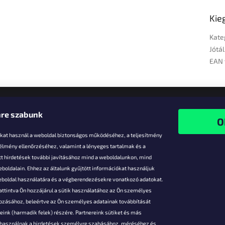
Kie
Kate
Jótál
EAN 
re szabunk
-kat használ a weboldal biztonságos működéséhez, a teljesítmény
 élmény ellenőrzéséhez, valamint a lényeges tartalmak és a
t hirdetések további javításához mind a weboldalunkon, mind
boldalain. Ehhez az általunk gyűjtött információkat használjuk
k
weboldal használatára és a végberendezésekre vonatkozó adatokat.
attintva Ön hozzájárul a sütik használatához az Ön személyes
vezmények
gozásához, beleértve az Ön személyes adatainak továbbítását
s fizetés
ink (harmadik felek) részére. Partnereink sütiket és más
s áruk
s használnak a hirdetések személyre szabásához, méréséhez és