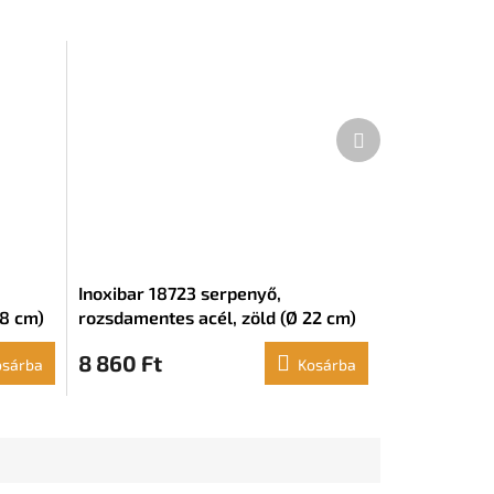
Következő
termék
Inoxibar 18723 serpenyő,
28 cm)
rozsdamentes acél, zöld (Ø 22 cm)
8 860 Ft
osárba
Kosárba