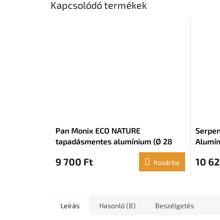
Kapcsolódó termékek
Pan Monix ECO NATURE
Serpen
tapadásmentes alumínium (Ø 28
Alumín
cm)
9 700 Ft
10 62
Kosárba
Leírás
Hasonló (8)
Beszélgetés