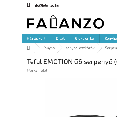
Ugrás
info@falanzo.hu
a
fő
tartalomhoz
Ház és kert
Divat
Elektronika
Konyha
Kezdőlap
Konyha
Konyhai eszközök
Serpen
Tefal EMOTION G6 serpenyő (
Márka:
Tefal