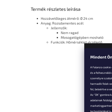
Termék részletes leírása
Hozzávetőleges átmérő: Ø 24 cm
Anyag: Rozsdamentes acél
Jellemzők:
Nem ragad
Mosogatógépben mosható
Funkciók: Hőmérséklet-érzékelő
Mindent Ön
L
á
A Falanzo cookie
b
és a felhasználói
l
személyre szabot
é
harmadik felek we
Vevőkne
c
fel, beleértve a 
Az "OK" gombra k
Hűségked
adatainak feldol
Szállítás é
marketingpartnere
Panaszok é
technológiákat i