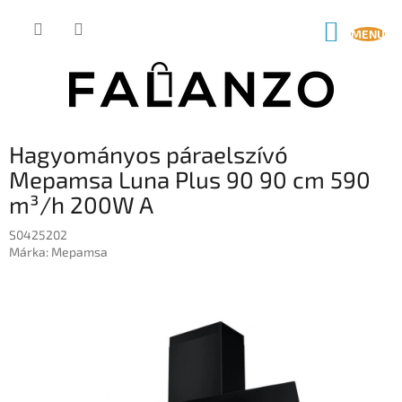
Ugrás
a
KOSÁR
fő
tartalomhoz
Hagyományos páraelszívó
Mepamsa Luna Plus 90 90 cm 590
m³/h 200W A
S0425202
Márka:
Mepamsa