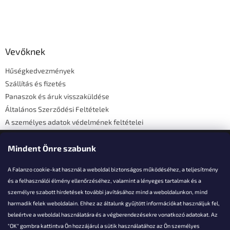
L
á
b
l
Vevőknek
é
Hűségkedvezmények
c
Szállítás és fizetés
Panaszok és áruk visszaküldése
Általános Szerződési Feltételek
A személyes adatok védelmének feltételei
Elérhetőségi adatok
Mindent Önre szabunk
A Falanzo cookie-kat használ a weboldal biztonságos működéséhez, a teljesítmény
és a felhasználói élmény ellenőrzéséhez, valamint a lényeges tartalmak és a
személyre szabott hirdetések további javításához mind a weboldalunkon, mind
Akarsz kérdezni valamit?
harmadik felek weboldalain. Ehhez az általunk gyűjtött információkat használjuk fel,
beleértve a weboldal használatára és a végberendezésekre vonatkozó adatokat. Az
info@falanzo.hu
"OK" gombra kattintva Ön hozzájárul a sütik használatához az Ön személyes