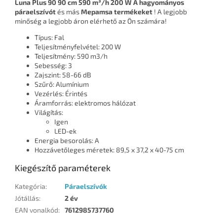
Luna Plus 90 90 cm 590 m³/h 200 W A hagyományos
páraelszívót
és más
Mepamsa termékeket
! A legjobb
minőség a legjobb áron elérhető az Ön számára!
Típus: Fal
Teljesítményfelvétel: 200 W
Teljesítmény: 590 m3/h
Sebesség: 3
Zajszint: 58-66 dB
Szűrő: Alumínium
Vezérlés: Érintés
Áramforrás: elektromos hálózat
Világítás:
Igen
LED-ek
Energia besorolás: A
Hozzávetőleges méretek: 89,5 x 37,2 x 40-75 cm
Kiegészítő paraméterek
Kategória
:
Páraelszívók
Jótállás
:
2 év
EAN vonalkód
:
7612985737760