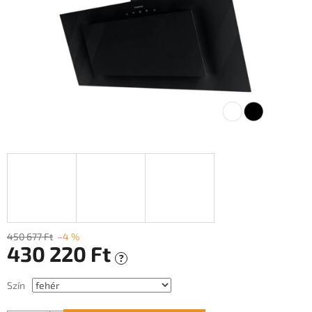
450 677 Ft
–4 %
430 220 Ft
?
Egységár:
Szín