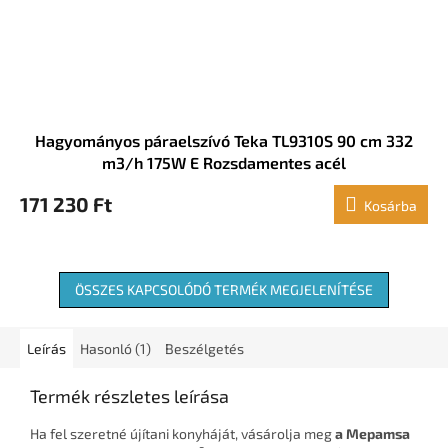
Hagyományos páraelszívó Teka TL9310S 90 cm 332
m3/h 175W E Rozsdamentes acél
171 230 Ft
Kosárba
ÖSSZES KAPCSOLÓDÓ TERMÉK MEGJELENÍTÉSE
Leírás
Hasonló (1)
Beszélgetés
Termék részletes leírása
Ha fel szeretné újítani konyháját, vásárolja meg
a Mepamsa