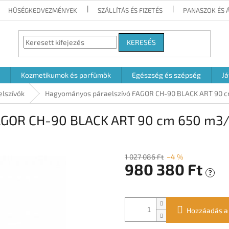
HŰSÉGKEDVEZMÉNYEK
SZÁLLÍTÁS ÉS FIZETÉS
PANASZOK ÉS 
KERESÉS
Kozmetikumok és parfümök
Egészség és szépség
Já
elszívók
Hagyományos páraelszívó FAGOR CH-90 BLACK ART 90 c
AGOR CH-90 BLACK ART 90 cm 650 m3/
1 027 086 Ft
–4 %
980 380 Ft
?
Egységár:
Hozzáadás a