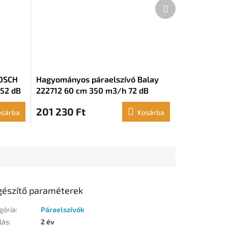
Következő
termék
BOSCH
Hagyományos páraelszívó Balay
52 dB
222712 60 cm 350 m3/h 72 dB
146W
201 230 Ft
osárba
Kosárba
gészítő paraméterek
gória
:
Páraelszívók
lás
:
2 év