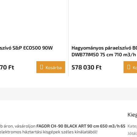
lszívó S&P ECO500 90W
Hagyományos páraelszívó 
DWB77IM50 75 cm 710 m3/h 
255W B
70 Ft
578 030 Ft
Kosárba
K
Kie
b áron, vásároljon
FAGOR CH-90 BLACK ART 90 cm 650 m3/h 65
Kate
lektromos háztartási kisgépek széles kínálatából!
Jótál