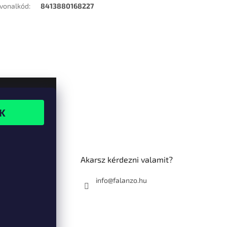
vonalkód
:
8413880168227
Akarsz kérdezni valamit?
info@falanzo.hu