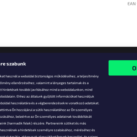
EAN 
re szabunk
-kat használ a weboldal biztonságos működéséhez, a teljesítmény
 élmény ellenőrzéséhez, valamint a lényeges tartalmak és a
t hirdetések további javításához mind a weboldalunkon, mind
boldalain. Ehhez az általunk gyűjtött információkat használjuk
k
weboldal használatára és a végberendezésekre vonatkozó adatokat.
attintva Ön hozzájárul a sütik használatához az Ön személyes
vezmények
gozásához, beleértve az Ön személyes adatainak továbbítását
s fizetés
ink (harmadik felek) részére. Partnereink sütiket és más
s áruk
s használnak a hirdetések személyre szabásához, méréséhez és
ése
zt elutasítja, akkor csak alap sütiket fogunk használni, és sajnos