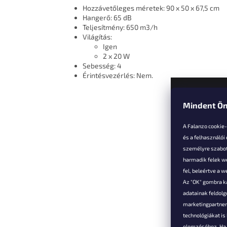
Hozzávetőleges méretek: 90 x 50 x 67,5 cm
Hangerő: 65 dB
Teljesítmény: 650 m3/h
Világítás:
Igen
2 x 20 W
Sebesség: 4
Érintésvezérlés: Nem.
Mindent Ön
L
á
A Falanzo cookie
b
és a felhasználói
l
személyre szabot
é
harmadik felek we
Vevőkne
c
fel, beleértve a 
Az "OK" gombra k
Hűségked
adatainak feldol
Szállítás é
marketingpartnere
Panaszok é
technológiákat i
visszaküld
elemzéséhez. Ha e