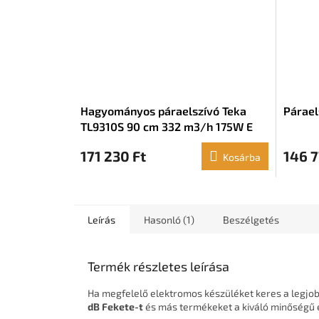
Hagyományos páraelszívó Teka
Párae
TL9310S 90 cm 332 m3/h 175W E
Rozsdamentes acél
171 230 Ft
146 7
Kosárba
Leírás
Hasonló (1)
Beszélgetés
Termék részletes leírása
Ha megfelelő elektromos készüléket keres a legjob
dB Fekete-t
és más termékeket a kiváló minőségű e