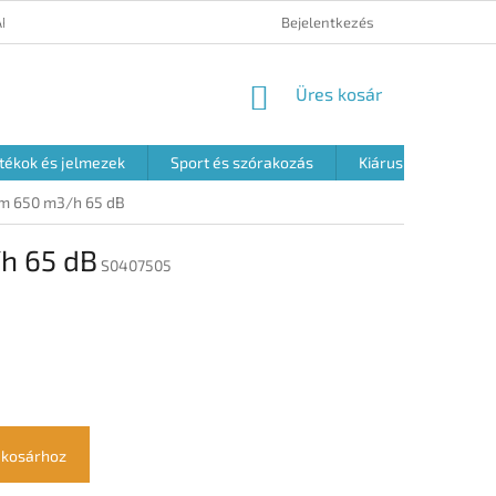
ÁRUK VISSZAKÜLDÉSE
ÁLTALÁNOS SZERZŐDÉSI FELTÉTELEK
Bejelentkezés
A S
KOSÁR
Üres kosár
tékok és jelmezek
Sport és szórakozás
Kiárusítás
m 650 m3/h 65 dB
h 65 dB
S0407505
 kosárhoz