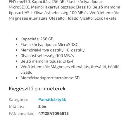
PNY mx330. Kapacitás: 256 GB, Flash kártya típusa:
MicroSDXC, Memóriakártya osztály: Class 10, Belső memória
típusa: UHS-I, Olvasási sebesség: 100 MB/s. Védő jellemzők:
Mágneses ellenállás, Ütésálló, Hőálló, Vízálló, Szín: Fekete
Kapacitás: 256 GB
Flash kártya típusa: MicroSDXC
Memóriakártya osztály: 10. osztály
Olvasási sebesség: 100 MB/s
Belső memória típusa: UHS-I
Védő jellemzők: Mágneses ellenállás, ütésálló, hőálló,
vízálló
Memóriaadaptert tartalmaz: SD
Kiegészítő paraméterek
Kategória
:
Památkártyák
Jótállás
:
2 év
EAN vonalkód
:
4712847096875
L