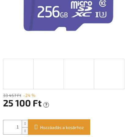
33 457 Ft
–24 %
25 100 Ft
?
Egységár:
Hozzáadás a kosárhoz