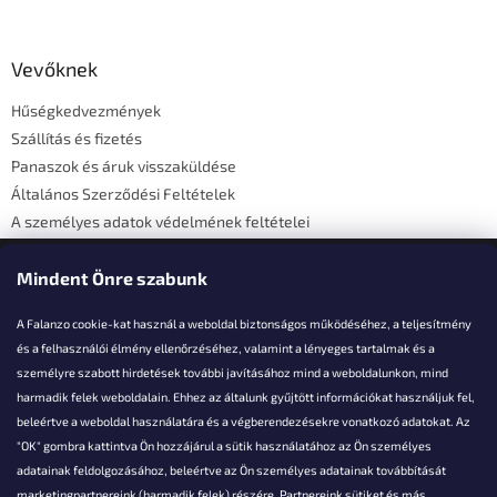
á
b
l
Vevőknek
é
Hűségkedvezmények
c
Szállítás és fizetés
Panaszok és áruk visszaküldése
Általános Szerződési Feltételek
A személyes adatok védelmének feltételei
Elérhetőségi adatok
Mindent Önre szabunk
A Falanzo cookie-kat használ a weboldal biztonságos működéséhez, a teljesítmény
és a felhasználói élmény ellenőrzéséhez, valamint a lényeges tartalmak és a
személyre szabott hirdetések további javításához mind a weboldalunkon, mind
Akarsz kérdezni valamit?
harmadik felek weboldalain. Ehhez az általunk gyűjtött információkat használjuk fel,
beleértve a weboldal használatára és a végberendezésekre vonatkozó adatokat. Az
info@falanzo.hu
"OK" gombra kattintva Ön hozzájárul a sütik használatához az Ön személyes
adatainak feldolgozásához, beleértve az Ön személyes adatainak továbbítását
marketingpartnereink (harmadik felek) részére. Partnereink sütiket és más