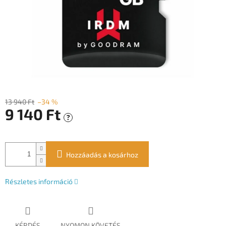
13 940 Ft
–34 %
9 140 Ft
?
Egységár:
Hozzáadás a kosárhoz
Részletes információ
KÉRDÉS
NYOMON KÖVETÉS