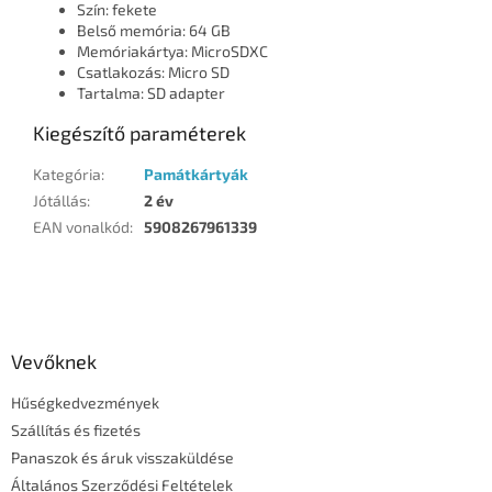
Szín: fekete
Belső memória: 64 GB
Memóriakártya: MicroSDXC
Csatlakozás: Micro SD
Tartalma: SD adapter
Kiegészítő paraméterek
Kategória
:
Památkártyák
Jótállás
:
2 év
EAN vonalkód
:
5908267961339
L
á
b
l
Vevőknek
é
Hűségkedvezmények
c
Szállítás és fizetés
Panaszok és áruk visszaküldése
Általános Szerződési Feltételek