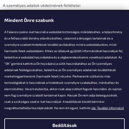
A személyes adatok védelmének feltételei
Elérhetőségi adatok
Mindent Önre szabunk
A Falanzo cookie-kat használ a weboldal biztonságos működéséhez, a teljesítmény
és a felhasználói élmény ellenőrzéséhez, valamint a lényeges tartalmak és a
személyre szabott hirdetések további javításához mind a weboldalunkon, mind
Akarsz kérdezni valamit?
harmadik felek weboldalain. Ehhez az általunk gyűjtött információkat használjuk fel,
beleértve a weboldal használatára és a végberendezésekre vonatkozó adatokat. Az
info@falanzo.hu
"OK" gombra kattintva Ön hozzájárul a sütik használatához az Ön személyes
adatainak feldolgozásához, beleértve az Ön személyes adatainak továbbítását
marketingpartnereink (harmadik felek) részére. Partnereink sütiket és más
technológiákat is használnak a hirdetések személyre szabásához, méréséhez és
elemzéséhez. Ha ezt elutasítja, akkor csak alap sütiket fogunk használni, és sajnos
nem fog személyre szabott tartalmat kapni. Hacsak Ön nem adja beleegyezését,
csak a szükséges cookie-kat használjuk. A beállítások között bármikor
megváltoztathatja hozzájárulását. Ha nem ért egyet, kattints
ide.
További információ
Beállítások