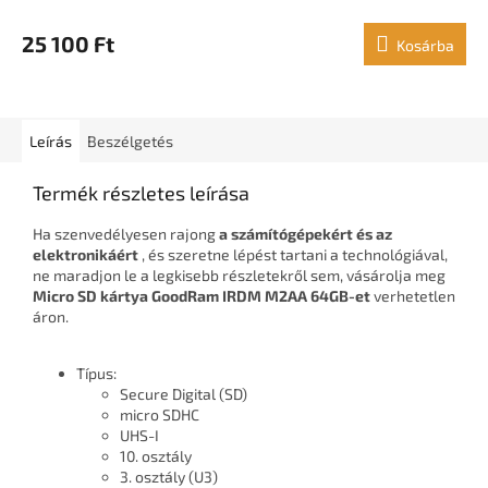
25 100 Ft
Kosárba
Leírás
Beszélgetés
Termék részletes leírása
Ha szenvedélyesen rajong
a számítógépekért és az
elektronikáért
, és szeretne lépést tartani a technológiával,
ne maradjon le a legkisebb részletekről sem, vásárolja meg
Micro SD kártya GoodRam IRDM M2AA 64GB-et
verhetetlen
áron.
Típus:
Secure Digital (SD)
micro SDHC
UHS-I
10. osztály
3. osztály (U3)