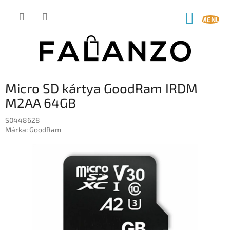
Ugrás
a
KOSÁR
fő
tartalomhoz
Micro SD kártya GoodRam IRDM
M2AA 64GB
S0448628
Márka:
GoodRam