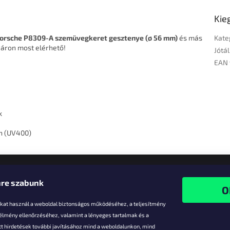
Kie
orsche P8309-A szemüvegkeret gesztenye (ø 56 mm)
és más
Kate
 áron most elérhető!
Jótál
EAN 
k
n (UV400)
re szabunk
-kat használ a weboldal biztonságos működéséhez, a teljesítmény
 élmény ellenőrzéséhez, valamint a lényeges tartalmak és a
t hirdetések további javításához mind a weboldalunkon, mind