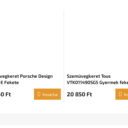
egkeret Porsche Design
Szemüvegkeret Tous
E Fekete
VTK011490SG5 Gyermek feke
49 mm)
0 Ft
20 850 Ft
Kosárba
K