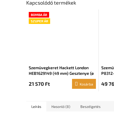
Kapcsolódó termékek
BOMBA ÁR
SZUPER ÁR
Szemüvegkeret Hackett London
Szemüv
HEB1629149 (49 mm) Gesztenye (ø
P8312-
49 mm)
21 570 Ft
49 76
Kosárba
Leírás
Hasonló (8)
Beszélgetés