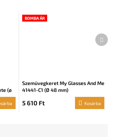
BOMBA ÁR
Következő
termék
Szemüvegkeret My Glasses And Me
te (ø
41441-C1 (Ø 48 mm)
5 610 Ft
osárba
Kosárba