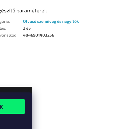
gészítő paraméterek
gória
:
Olvasó szemüveg és nagyítók
lás
:
2 év
vonalkód
:
4046901403256