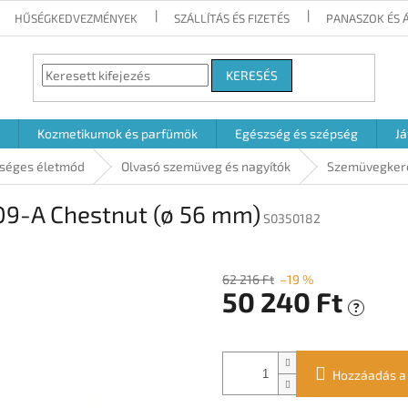
HŰSÉGKEDVEZMÉNYEK
SZÁLLÍTÁS ÉS FIZETÉS
PANASZOK ÉS 
KERESÉS
Kozmetikumok és parfümök
Egészség és szépség
Já
zséges életmód
Olvasó szemüveg és nagyítók
Szemüvegkere
9-A Chestnut (ø 56 mm)
S0350182
62 216 Ft
–19 %
50 240 Ft
?
Egységár:
Hozzáadás a