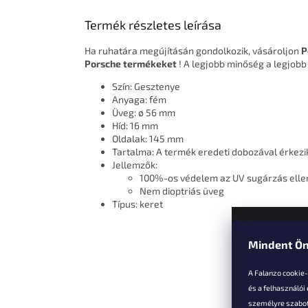
Termék részletes leírása
Ha ruhatára megújításán gondolkozik, vásároljon
P
Porsche termékeket
! A legjobb minőség a legjobb
Szín: Gesztenye
Anyaga: fém
Üveg: ø 56 mm
Híd: 16 mm
Oldalak: 145 mm
Tartalma: A termék eredeti dobozával érkezi
Jellemzők:
100%-os védelem az UV sugárzás elle
Nem dioptriás üveg
Típus: keret
Mindent Ön
L
á
A Falanzo cookie
b
és a felhasználói
l
személyre szabot