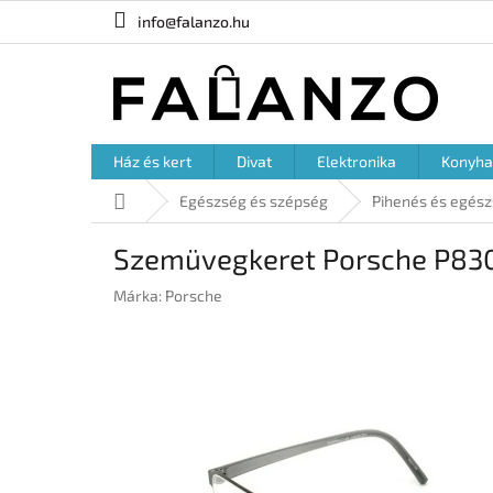
Ugrás
info@falanzo.hu
a
fő
tartalomhoz
Ház és kert
Divat
Elektronika
Konyha
Kezdőlap
Egészség és szépség
Pihenés és egés
Szemüvegkeret Porsche P830
Márka:
Porsche