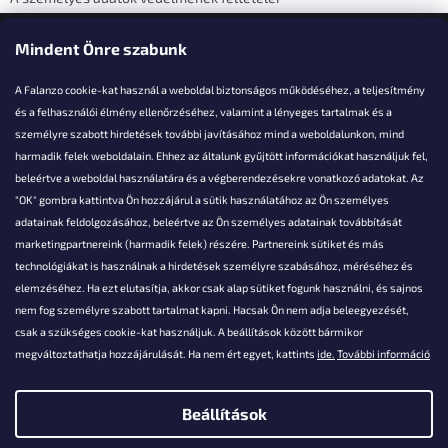
Elérhetőségi adatok
Mindent Önre szabunk
A Falanzo cookie-kat használ a weboldal biztonságos működéséhez, a teljesítmény
és a felhasználói élmény ellenőrzéséhez, valamint a lényeges tartalmak és a
személyre szabott hirdetések további javításához mind a weboldalunkon, mind
Akarsz kérdezni valamit?
harmadik felek weboldalain. Ehhez az általunk gyűjtött információkat használjuk fel,
beleértve a weboldal használatára és a végberendezésekre vonatkozó adatokat. Az
info@falanzo.hu
"OK" gombra kattintva Ön hozzájárul a sütik használatához az Ön személyes
adatainak feldolgozásához, beleértve az Ön személyes adatainak továbbítását
marketingpartnereink (harmadik felek) részére. Partnereink sütiket és más
technológiákat is használnak a hirdetések személyre szabásához, méréséhez és
elemzéséhez. Ha ezt elutasítja, akkor csak alap sütiket fogunk használni, és sajnos
nem fog személyre szabott tartalmat kapni. Hacsak Ön nem adja beleegyezését,
csak a szükséges cookie-kat használjuk. A beállítások között bármikor
megváltoztathatja hozzájárulását. Ha nem ért egyet, kattints
ide.
További információ
Beállítások
Shoptet készítette