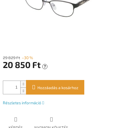
29 829 Ft
–30 %
20 850 Ft
?
Egységár:
Hozzáadás a kosárhoz
Részletes információ
KÉRDÉS
NYOMON KÖVETÉS