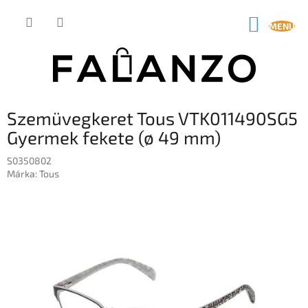
Ugrás
a
KOSÁR
fő
tartalomhoz
Szemüvegkeret Tous VTK011490SG5
Gyermek fekete (ø 49 mm)
S0350802
Márka:
Tous