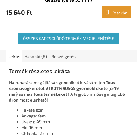
15 640 Ft
Kosárba
ÖSSZES KAPCSOLÓDÓ TERMÉK MEGJELENÍTÉSE
Leírás
Hasonló (8)
Beszélgetés
Termék részletes leírása
Ha ruhatára megújításán gondolkodik, vásároljon
Tous
szemüvegkeretet VTK011490SG5 gyermekfekete (ø 49
mm)
és más
Tous termékeket
! A legjobb minőség a legjobb
áron most elérhető!
Fekete szín
Anyaga: fém
Üveg: ø 49 mm
Híd: 16 mm
Oldalak: 125 mm