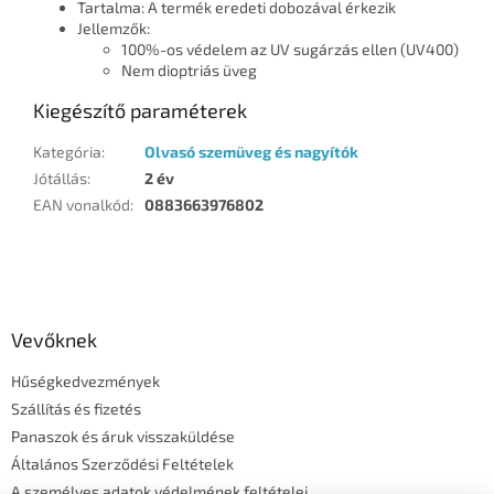
Tartalma: A termék eredeti dobozával érkezik
Jellemzők:
100%-os védelem az UV sugárzás ellen (UV400)
Nem dioptriás üveg
Kiegészítő paraméterek
Kategória
:
Olvasó szemüveg és nagyítók
Jótállás
:
2 év
EAN vonalkód
:
0883663976802
L
á
b
l
Vevőknek
é
Hűségkedvezmények
c
Szállítás és fizetés
Panaszok és áruk visszaküldése
Általános Szerződési Feltételek
A személyes adatok védelmének feltételei