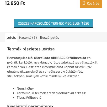
12 950 Ft
Kosárba
ÖSSZES KAPCSOLÓDÓ TERMÉK MEGJELENÍTÉSE
Leírás
Hasonló (8)
Beszélgetés
Termék részletes leírása
Bemutatjuk
a Női Morellato ABBRACCIO fülbevalót
és
gyűrűk, karkötők, nyakláncok, fülbevalók széles választékát
remek áron. Részletes információkat kaphat az exkluzív
elegáns ékszerekről és ruhaékszerekről különféle
stílusokban, amelyek közül mindenki választhat.
Nem: hölgy
Tartalma: A termék eredeti dobozával érkezik
Típus: Fülbevaló
Kiegészítő paraméterek