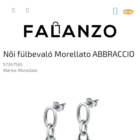
Ugrás
a
KOSÁR
fő
tartalomhoz
Női fülbevaló Morellato ABBRACCIO
S7247565
Márka:
Morellato