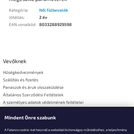
Kategória
:
Női fülbevalók
Jótállás
:
2 év
EAN vonalkód
:
8033288929598
L
á
b
l
Vevőknek
é
Hűségkedvezmények
c
Szállítás és fizetés
Panaszok és áruk visszaküldése
Általános Szerződési Feltételek
A személyes adatok védelmének feltételei
Elérhetőségi adatok
Mindent Önre szabunk
A Falanzo cookie-kat használ a weboldal biztonságos működéséhez, a teljesítmény