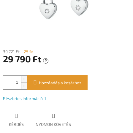
39 721 Ft
–25 %
29 790 Ft
?
Egységár:
Hozzáadás a kosárhoz
Részletes információ
KÉRDÉS
NYOMON KÖVETÉS