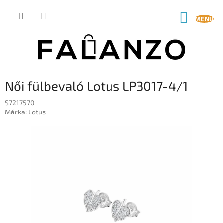
Ugrás
a
KOSÁR
fő
tartalomhoz
Női fülbevaló Lotus LP3017-4/1
S7217570
Márka:
Lotus