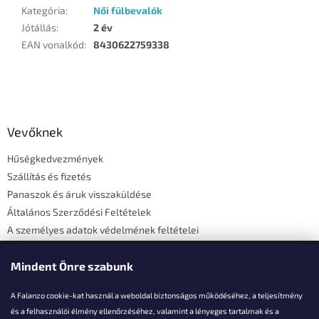
Kategória
:
Női fülbevalók
Jótállás
:
2 év
EAN vonalkód
:
8430622759338
L
á
b
l
Vevőknek
é
Hűségkedvezmények
c
Szállítás és fizetés
Panaszok és áruk visszaküldése
Általános Szerződési Feltételek
A személyes adatok védelmének feltételei
Elérhetőségi adatok
Mindent Önre szabunk
A Falanzo cookie-kat használ a weboldal biztonságos működéséhez, a teljesítmény
és a felhasználói élmény ellenőrzéséhez, valamint a lényeges tartalmak és a