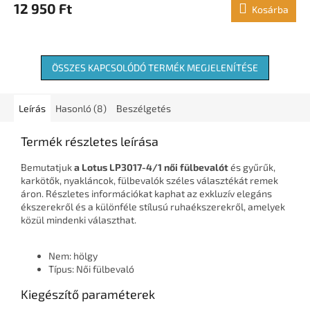
12 950 Ft
Kosárba
ÖSSZES KAPCSOLÓDÓ TERMÉK MEGJELENÍTÉSE
Leírás
Hasonló (8)
Beszélgetés
Termék részletes leírása
Bemutatjuk
a Lotus LP3017-4/1 női fülbevalót
és gyűrűk,
karkötők, nyakláncok, fülbevalók széles választékát remek
áron. Részletes információkat kaphat az exkluzív elegáns
ékszerekről és a különféle stílusú ruhaékszerekről, amelyek
közül mindenki választhat.
Nem: hölgy
Típus: Női fülbevaló
Kiegészítő paraméterek