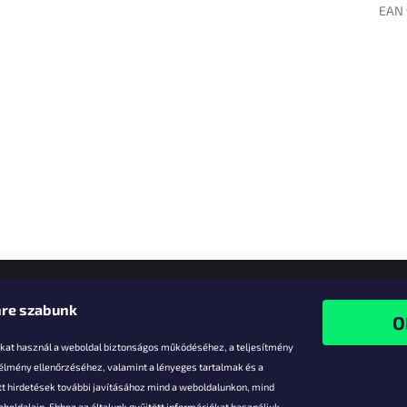
EAN 
re szabunk
-kat használ a weboldal biztonságos működéséhez, a teljesítmény
 élmény ellenőrzéséhez, valamint a lényeges tartalmak és a
t hirdetések további javításához mind a weboldalunkon, mind
boldalain. Ehhez az általunk gyűjtött információkat használjuk