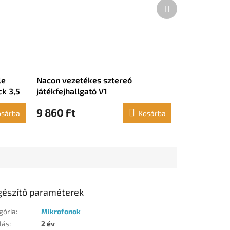
Következő
termék
le
Nacon vezetékes sztereó
k 3,5
játékfejhallgató V1
9 860 Ft
osárba
Kosárba
gészítő paraméterek
gória
:
Mikrofonok
lás
:
2 év