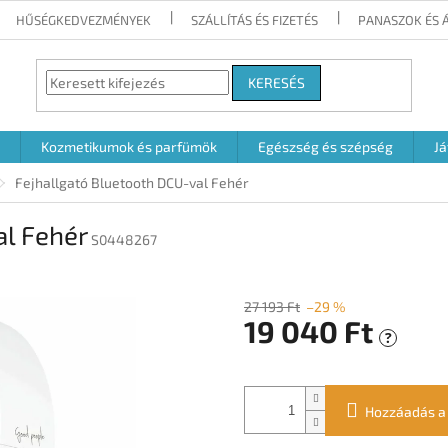
HŰSÉGKEDVEZMÉNYEK
SZÁLLÍTÁS ÉS FIZETÉS
PANASZOK ÉS 
KERESÉS
Kozmetikumok és parfümök
Egészség és szépség
Já
Fejhallgató Bluetooth DCU-val Fehér
al Fehér
S0448267
27 193 Ft
–29 %
19 040 Ft
?
Egységár:
Hozzáadás a