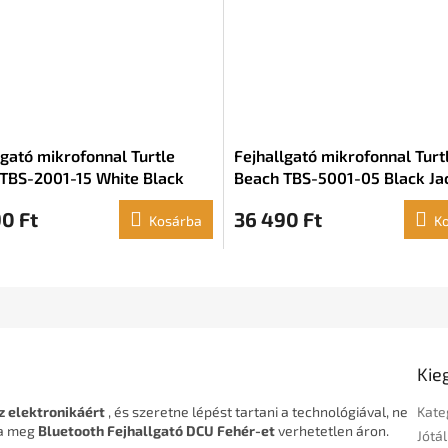
lgató mikrofonnal Turtle
Fejhallgató mikrofonnal Turt
TBS-2001-15 White Black
Beach TBS-5001-05 Black Jac
,5 mm
mm
0 Ft
36 490 Ft
Kosárba
K
Kie
z elektronikáért
, és szeretne lépést tartani a technológiával, ne
Kate
ja meg
Bluetooth Fejhallgató DCU Fehér-et
verhetetlen áron.
Jótál