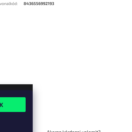
vonalkód
:
8436556992193
Akarsz kérdezni valamit?