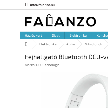
Ugrás
info@falanzo.hu
a
fő
tartalomhoz
Ház és kert
Divat
Elektronika
Konyha
Kezdőlap
Elektronika
Audió
Mikrofonok
Fejhallgató Bluetooth DCU-v
Márka:
DCU Tecnologic