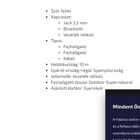
Szín: fehér
Kapcsolat:
Jack 3,5 mm
Bluetooth
Vezeték nélküli
Típus:
Fejhallgató
Fejhallgató
Kábel
Hatótávolság: 10 m
Gyártó ország/régió: Spanyolország
Jellemzők: Vezeték nélküli
Fejhallgató típusa: Outdoor Supernatural
Ajánlott életkor: Gyerekek
Mindent Ön
L
á
A Falanzo cookie
b
és a felhasználói
l
személyre szabot
é
harmadik felek we