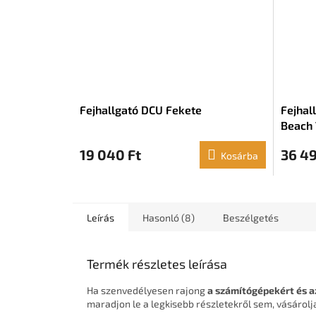
Fejhallgató DCU Fekete
Fejhal
Beach 
Jack 3
19 040 Ft
36 49
Kosárba
Leírás
Hasonló (8)
Beszélgetés
Termék részletes leírása
Ha szenvedélyesen rajong
a számítógépekért és a
maradjon le a legkisebb részletekről sem, vásárol