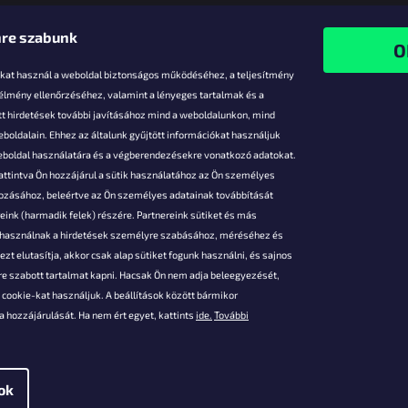
re szabunk
-kat használ a weboldal biztonságos működéséhez, a teljesítmény
 élmény ellenőrzéséhez, valamint a lényeges tartalmak és a
t hirdetések további javításához mind a weboldalunkon, mind
boldalain. Ehhez az általunk gyűjtött információkat használjuk
k
weboldal használatára és a végberendezésekre vonatkozó adatokat.
attintva Ön hozzájárul a sütik használatához az Ön személyes
vezmények
gozásához, beleértve az Ön személyes adatainak továbbítását
s fizetés
ink (harmadik felek) részére. Partnereink sütiket és más
s áruk
s használnak a hirdetések személyre szabásához, méréséhez és
ése
zt elutasítja, akkor csak alap sütiket fogunk használni, és sajnos
Szerződési
e szabott tartalmat kapni. Hacsak Ön nem adja beleegyezését,
cookie-kat használjuk. A beállítások között bármikor
es adatok
 hozzájárulását. Ha nem ért egyet, kattints
ide.
További
 feltételei
gi adatok
ok