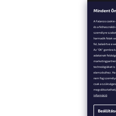
Mindent Ön
L
á
A Falanzo cookie
b
és a felhasználói
l
személyre szabot
é
harmadik felek we
Vevőkne
c
fel, beleértve a 
Az "OK" gombra k
Hűségked
adatainak feldol
Szállítás é
marketingpartnere
Panaszok é
technológiákat i
visszaküld
elemzéséhez. Ha e
Általános 
nem fog személyr
Feltételek
csak a szükséges 
A személy
megváltoztathatja
védelmének
információ
Elérhetősé
Beállítás