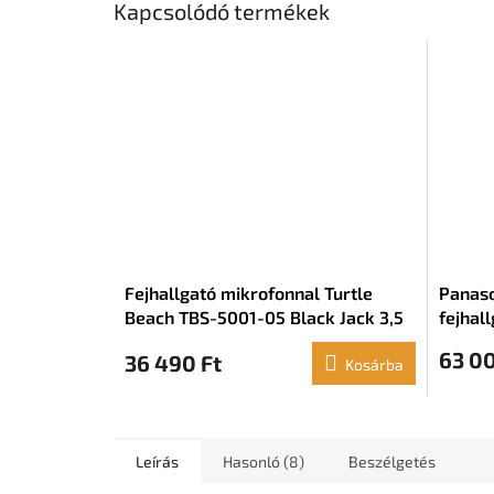
Kapcsolódó termékek
Fejhallgató mikrofonnal Turtle
Panaso
Beach TBS-5001-05 Black Jack 3,5
fejhal
mm
63 00
36 490 Ft
Kosárba
Leírás
Hasonló (8)
Beszélgetés