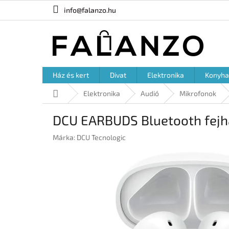
Ugrás
info@falanzo.hu
a
fő
tartalomhoz
Ház és kert
Divat
Elektronika
Konyha
Kezdőlap
Elektronika
Audió
Mikrofonok
DCU EARBUDS Bluetooth fejh
Márka:
DCU Tecnologic