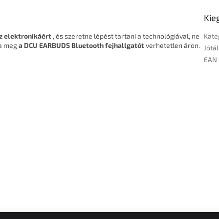
Kie
z elektronikáért
, és szeretne lépést tartani a technológiával, ne
Kate
ja meg
a DCU EARBUDS Bluetooth fejhallgatót
verhetetlen áron.
Jótál
EAN 