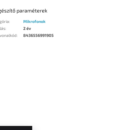
gészítő paraméterek
gória
:
Mikrofonok
lás
:
2 év
vonalkód
:
8436556991905