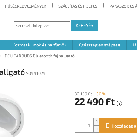
HŰSÉGKEDVEZMÉNYEK
SZÁLLÍTÁS ÉS FIZETÉS
PANASZOK ÉS 
KERESÉS
Kozmetikumok és parfümök
Egészség és szépség
Já
DCU EARBUDS Bluetooth fejhallgató
allgató
S0441074
32 159 Ft
–30 %
22 490 Ft
?
Egységár:
Hozzáadás a