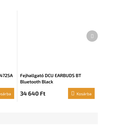
Következő
termék
 4725A
Fejhallgató DCU EARBUDS BT
Bluetooth Black
34 640 Ft
osárba
Kosárba