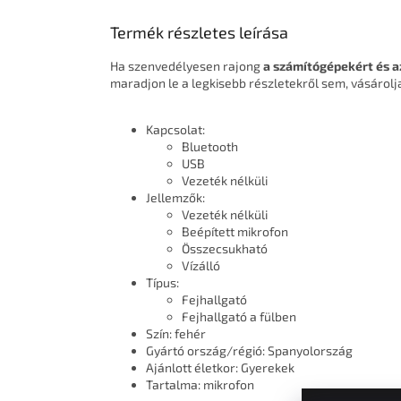
Termék részletes leírása
Ha szenvedélyesen rajong
a számítógépekért és a
maradjon le a legkisebb részletekről sem, vásárol
Kapcsolat:
Bluetooth
USB
Vezeték nélküli
Jellemzők:
Vezeték nélküli
Beépített mikrofon
Összecsukható
Vízálló
Típus:
Fejhallgató
Fejhallgató a fülben
Szín: fehér
Gyártó ország/régió: Spanyolország
Ajánlott életkor: Gyerekek
Tartalma: mikrofon