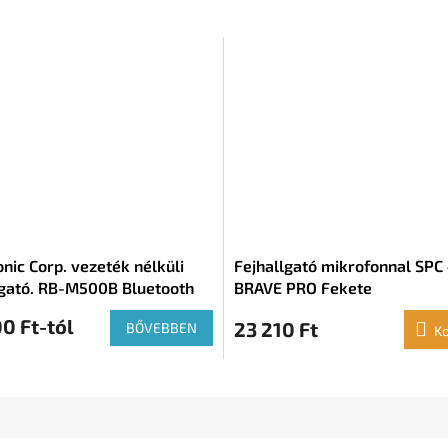
nic Corp. vezeték nélküli
Fejhallgató mikrofonnal SPC
lgató. RB-M500B Bluetooth
BRAVE PRO Fekete
0 Ft-tól
23 210 Ft
BŐVEBBEN
K