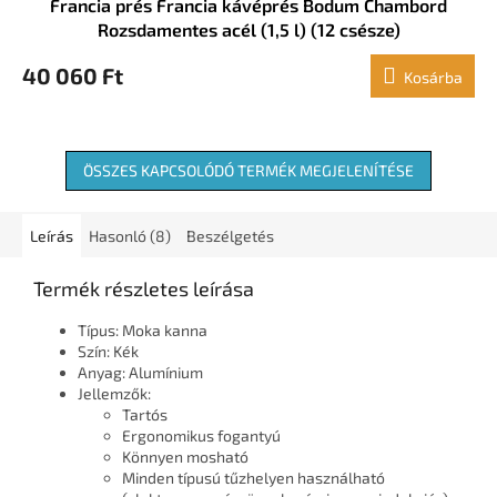
Francia prés Francia kávéprés Bodum Chambord
Rozsdamentes acél (1,5 l) (12 csésze)
40 060 Ft
Kosárba
ÖSSZES KAPCSOLÓDÓ TERMÉK MEGJELENÍTÉSE
Leírás
Hasonló (8)
Beszélgetés
Termék részletes leírása
Típus: Moka kanna
Szín: Kék
Anyag: Alumínium
Jellemzők:
Tartós
Ergonomikus fogantyú
Könnyen mosható
Minden típusú tűzhelyen használható