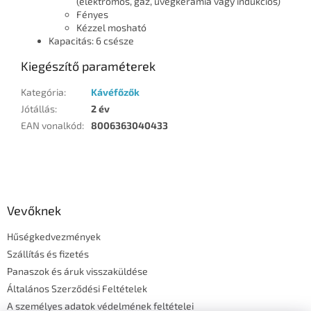
(elektromos, gáz, üvegkerámia vagy indukciós)
Fényes
Kézzel mosható
Kapacitás: 6 csésze
Kiegészítő paraméterek
Kategória
:
Kávéfőzők
Jótállás
:
2 év
EAN vonalkód
:
8006363040433
L
á
b
l
Vevőknek
é
Hűségkedvezmények
c
Szállítás és fizetés
Panaszok és áruk visszaküldése
Általános Szerződési Feltételek
A személyes adatok védelmének feltételei