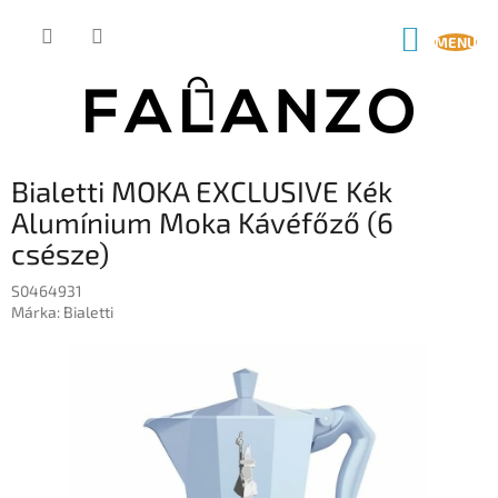
Ugrás
a
KOSÁR
fő
tartalomhoz
Bialetti MOKA EXCLUSIVE Kék
Alumínium Moka Kávéfőző (6
csésze)
S0464931
Márka:
Bialetti