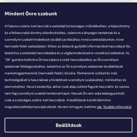
Elérhetőségi adatok
Mindent Önre szabunk
A Falanzo cookie-kat használ a weboldal biztonságos működéséhez, a teljesítmény
és a felhasználói élmény ellenőrzéséhez, valamint a lényeges tartalmak és a
személyre szabott hirdetések további javításához mind a weboldalunkon, mind
Akarsz kérdezni valamit?
harmadik felek weboldalain. Ehhez az általunk gyűjtött információkat használjuk fel,
beleértve a weboldal használatára és a végberendezésekre vonatkozó adatokat. Az
info@falanzo.hu
"OK" gombra kattintva Ön hozzájárul a sütik használatához az Ön személyes
adatainak feldolgozásához, beleértve az Ön személyes adatainak továbbítását
marketingpartnereink (harmadik felek) részére. Partnereink sütiket és más
technológiákat is használnak a hirdetések személyre szabásához, méréséhez és
elemzéséhez. Ha ezt elutasítja, akkor csak alap sütiket fogunk használni, és sajnos
nem fog személyre szabott tartalmat kapni. Hacsak Ön nem adja beleegyezését,
csak a szükséges cookie-kat használjuk. A beállítások között bármikor
megváltoztathatja hozzájárulását. Ha nem ért egyet, kattints
ide.
További információ
Beállítások
Shoptet készítette