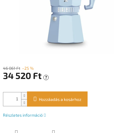
46 061 Ft
–25 %
34 520 Ft
?
Egységár:
Hozzáadás a kosárhoz
Részletes információ