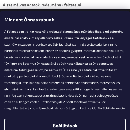
A személyes adatok védelmének feltételei
Elérhetőségi adatok
Mindent Önre szabunk
A Falanzo cookie-kat használ a weboldal biztonságos működéséhez, a teljesítmény
és a felhasználói élmény ellenőrzéséhez, valamint a lényeges tartalmak és a
személyre szabott hirdetések további javításához mind a weboldalunkon, mind
Akarsz kérdezni valamit?
harmadik felek weboldalain. Ehhez az általunk gyűjtött információkat használjuk fel,
beleértve a weboldal használatára és a végberendezésekre vonatkozó adatokat. Az
info@falanzo.hu
"OK" gombra kattintva Ön hozzájárul a sütik használatához az Ön személyes
adatainak feldolgozásához, beleértve az Ön személyes adatainak továbbítását
marketingpartnereink (harmadik felek) részére. Partnereink sütiket és más
technológiákat is használnak a hirdetések személyre szabásához, méréséhez és
elemzéséhez. Ha ezt elutasítja, akkor csak alap sütiket fogunk használni, és sajnos
nem fog személyre szabott tartalmat kapni. Hacsak Ön nem adja beleegyezését,
csak a szükséges cookie-kat használjuk. A beállítások között bármikor
megváltoztathatja hozzájárulását. Ha nem ért egyet, kattints
ide.
További információ
Beállítások