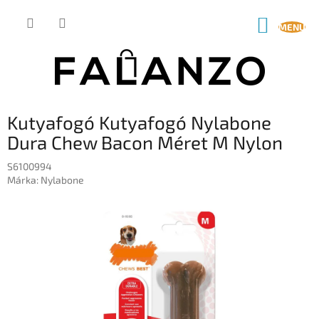
Ugrás
a
KOSÁR
fő
tartalomhoz
Kutyafogó Kutyafogó Nylabone
Dura Chew Bacon Méret M Nylon
S6100994
Márka:
Nylabone