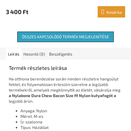
3 400 Ft
Kosárba
ÖSSZES KAPCSOLÓDÓ TERMÉK MEGJELENÍTÉSE
Leírás
Hasonló (8)
Beszélgetés
Termék részletes leírása
Ha otthona berendezése során minden részletre hangsúlyt
fektet, és folyamatosan értesülni szeretne a legújabb
termékekről, amelyek megkönnyítik az életét, vásárolja meg
a Nylabone Dura Chew Bacon Size M Nylon kutyafogót
a
legjobb áron.
Anyaga: Nylon
Méret: M-es
Íz: szalonna
Típus: Háziállat