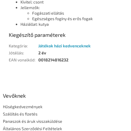
Kivitel: csont
Jellemzők:
Fogászati ​​ellátás
Egészséges fogíny és erős fogak
Háziállat: kutya
Kiegészítő paraméterek
Kategória
:
Játékok házi kedvenceknek
Jótállás
:
2 év
EAN vonalkód
:
0018214816232
L
á
b
l
Vevőknek
é
Hűségkedvezmények
c
Szállítás és fizetés
Panaszok és áruk visszaküldése
Általános Szerződési Feltételek