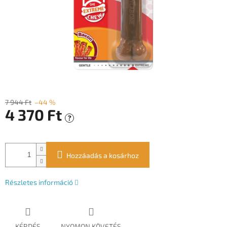
7 944 Ft
–44 %
4 370 Ft
?
Egységár:
Hozzáadás a kosárhoz
Részletes információ
KÉRDÉS
NYOMON KÖVETÉS