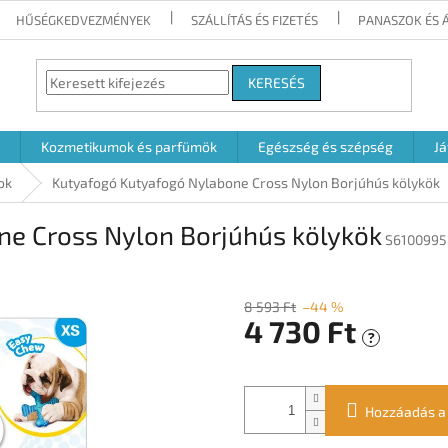
HŰSÉGKEDVEZMÉNYEK
SZÁLLÍTÁS ÉS FIZETÉS
PANASZOK ÉS 
KERESÉS
Kozmetikumok és parfümök
Egészség és szépség
Já
ok
Kutyafogó Kutyafogó Nylabone Cross Nylon Borjúhús kölykök
e Cross Nylon Borjúhús kölykök
S6100995
8 593 Ft
–44 %
4 730 Ft
?
Egységár:
Hozzáadás a