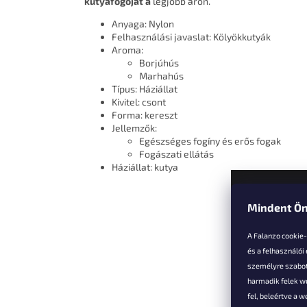
kutyafogóját
a
legjobb áron.
Anyaga: Nylon
Felhasználási javaslat: Kölyökkutyák
Aroma:
Borjúhús
Marhahús
Típus: Háziállat
Kivitel: csont
Forma: kereszt
Jellemzők:
Egészséges fogíny és erős fogak
Fogászati ​​ellátás
Háziállat: kutya
Mindent Ön
L
á
A Falanzo cookie
b
és a felhasználói
l
személyre szabot
é
harmadik felek we
Vevőkne
c
fel, beleértve a 