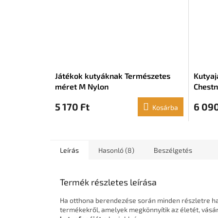
Játékok kutyáknak Természetes
Kutyaj
méret M Nylon
Chestn
5 170 Ft
6 090
Kosárba
Leírás
Hasonló (8)
Beszélgetés
Termék részletes leírása
Ha otthona berendezése során minden részletre han
termékekről, amelyek megkönnyítik az életét, vás