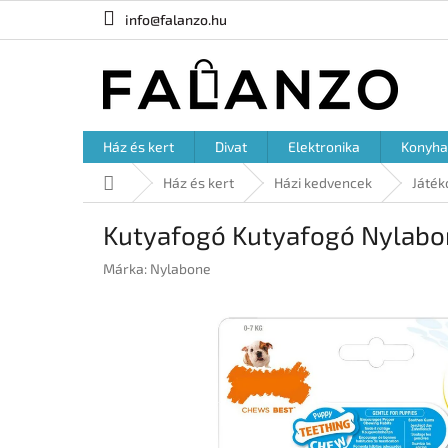
Ugrás
info@falanzo.hu
a
fő
tartalomhoz
Ház és kert
Divat
Elektronika
Konyha
Kezdőlap
Ház és kert
Házi kedvencek
Játék
Kutyafogó Kutyafogó Nylabon
Márka:
Nylabone