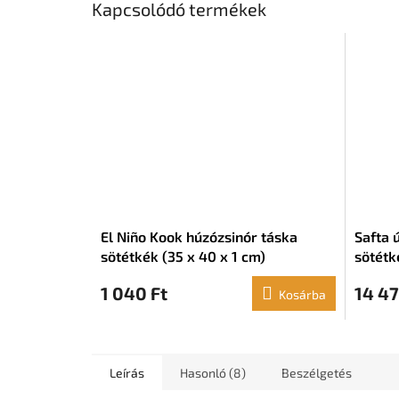
Kapcsolódó termékek
El Niño Kook húzózsinór táska
Safta ú
sötétkék (35 x 40 x 1 cm)
sötétk
1 040 Ft
14 47
Kosárba
Leírás
Hasonló (8)
Beszélgetés