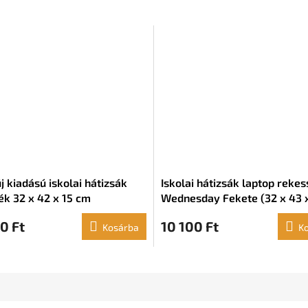
j kiadású iskolai hátizsák
Iskolai hátizsák laptop rekes
ék 32 x 42 x 15 cm
Wednesday Fekete (32 x 43 
cm)
0 Ft
10 100 Ft
Kosárba
K