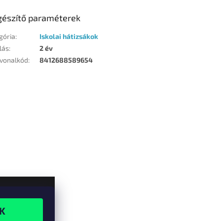
gészítő paraméterek
gória
:
Iskolai hátizsákok
lás
:
2 év
vonalkód
:
8412688589654