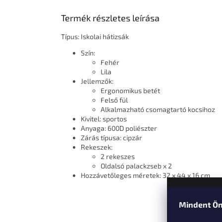
Termék részletes leírása
Típus: Iskolai hátizsák
Szín:
Fehér
Lila
Jellemzők:
Ergonomikus betét
Felső fül
Alkalmazható csomagtartó kocsihoz
Kivitel: sportos
Anyaga: 600D poliészter
Zárás típusa: cipzár
Rekeszek:
2 rekeszes
Oldalsó palackzseb x 2
Hozzávetőleges méretek: 32 x 44 x 16 cm
Mindent Ön
L
á