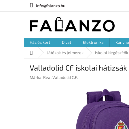
Ugrás
info@falanzo.hu
a
fő
tartalomhoz
Ház és kert
Divat
Elektronika
Konyha
Kezdőlap
Játékok és jelmezek
Iskolai kiegészítők
Valladolid CF iskolai hátizsák 
Márka:
Real Valladolid C.F.