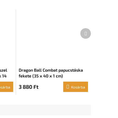
Következő
termék
szel
Dragon Ball Combat papucstáska
x 14
fekete (35 x 40 x 1 cm)
3 880 Ft
osárba
Kosárba