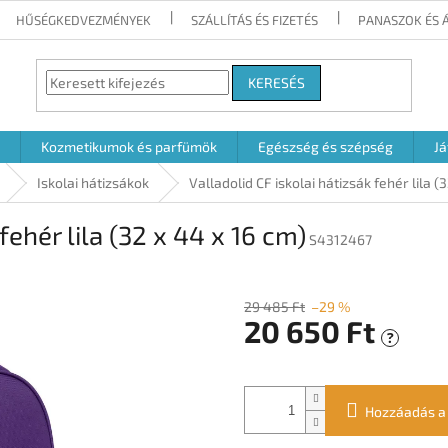
HŰSÉGKEDVEZMÉNYEK
SZÁLLÍTÁS ÉS FIZETÉS
PANASZOK ÉS 
KERESÉS
Kozmetikumok és parfümök
Egészség és szépség
Já
Iskolai hátizsákok
Valladolid CF iskolai hátizsák fehér lila (
fehér lila (32 x 44 x 16 cm)
S4312467
29 485 Ft
–29 %
20 650 Ft
?
Egységár:
Hozzáadás a