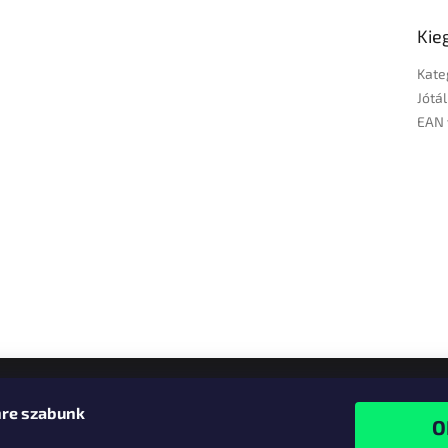
Kie
Kate
Jótál
EAN 
re szabunk