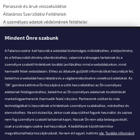
Panaszok és áruk visszaküldése
Általános Szerződési Feltételek
A személyes adatok védelmének feltételei
Elérhetőségi adatok
Mindent Önre szabunk
A Falanzo cookie-kat használ a weboldal biztonságos működéséhez, a teljesítmény
és a felhasználói élmény ellenőrzéséhez, valamint a lényeges tartalmak és a
személyre szabott hirdetések további javításához mind a weboldalunkon, mind
Akarsz kérdezni valamit?
harmadik felek weboldalain. Ehhez az általunk gyűjtött információkat használjuk fel,
beleértve a weboldal használatára és a végberendezésekre vonatkozó adatokat. Az
info@falanzo.hu
"OK" gombra kattintva Ön hozzájárul a sütik használatához az Ön személyes
adatainak feldolgozásához, beleértve az Ön személyes adatainak továbbítását
marketingpartnereink (harmadik felek) részére. Partnereink sütiket és más
technológiákat is használnak a hirdetések személyre szabásához, méréséhez és
elemzéséhez. Ha ezt elutasítja, akkor csak alap sütiket fogunk használni, és sajnos
nem fog személyre szabott tartalmat kapni. Hacsak Ön nem adja beleegyezését,
csak a szükséges cookie-kat használjuk. A beállítások között bármikor
megváltoztathatja hozzájárulását. Ha nem ért egyet, kattints
ide.
További információ