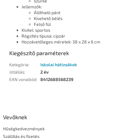
szürke
Jellemzők:
Állítható pánt
Kivehető bélés
Felső fül
Kivitel: sportos
Rögzítés típusa: cipzár
Hozzávetőleges méretek: 38 x 28 x 6 cm
Kiegészítő paraméterek
Kategória
:
Iskolai hátizsákok
Jótállás
:
2 év
EAN vonalkód
:
8412688568239
L
á
b
l
Vevőknek
é
Hűségkedvezmények
c
Szállítás és fizetés