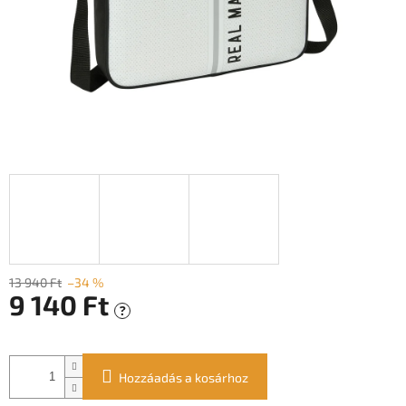
13 940 Ft
–34 %
9 140 Ft
?
Egységár:
Hozzáadás a kosárhoz