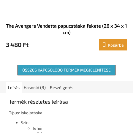
The Avengers Vendetta papucstáska fekete (26 x 34 x 1
cm)
3 480 Ft
Kosárba
ÖSSZES KAPCSOLÓDÓ TERMÉK MEGJELENÍTÉSE
Leírás
Hasonló (8)
Beszélgetés
Termék részletes leírása
Típus: Iskolatáska
Szín:
fehér