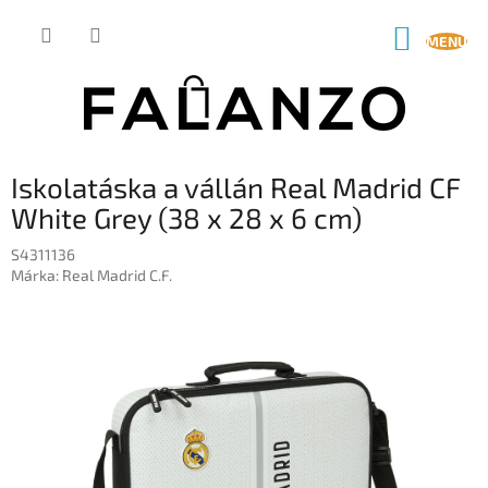
Ugrás
a
KOSÁR
fő
tartalomhoz
Iskolatáska a vállán Real Madrid CF
White Grey (38 x 28 x 6 cm)
S4311136
Márka:
Real Madrid C.F.