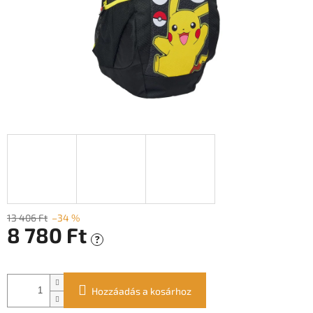
13 406 Ft
–34 %
8 780 Ft
?
Egységár:
Hozzáadás a kosárhoz