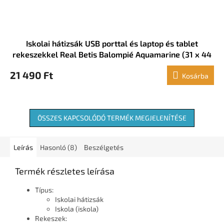
Iskolai hátizsák USB porttal és laptop és tablet
rekeszekkel Real Betis Balompié Aquamarine (31 x 44
x 18 cm)
21 490 Ft
Kosárba
ÖSSZES KAPCSOLÓDÓ TERMÉK MEGJELENÍTÉSE
Leírás
Hasonló (8)
Beszélgetés
Termék részletes leírása
Típus:
Iskolai hátizsák
Iskola (iskola)
Rekeszek: