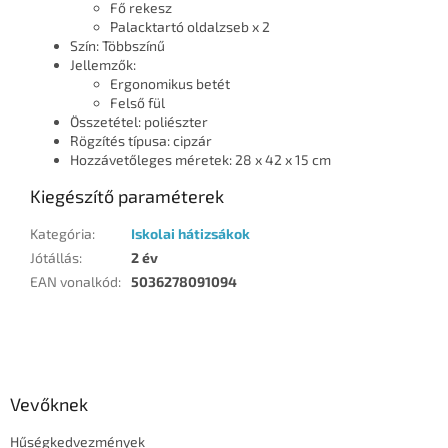
Fő rekesz
Palacktartó oldalzseb x 2
Szín: Többszínű
Jellemzők:
Ergonomikus betét
Felső fül
Összetétel: poliészter
Rögzítés típusa: cipzár
Hozzávetőleges méretek: 28 x 42 x 15 cm
Kiegészítő paraméterek
Kategória
:
Iskolai hátizsákok
Jótállás
:
2 év
EAN vonalkód
:
5036278091094
L
á
b
l
Vevőknek
é
Hűségkedvezmények