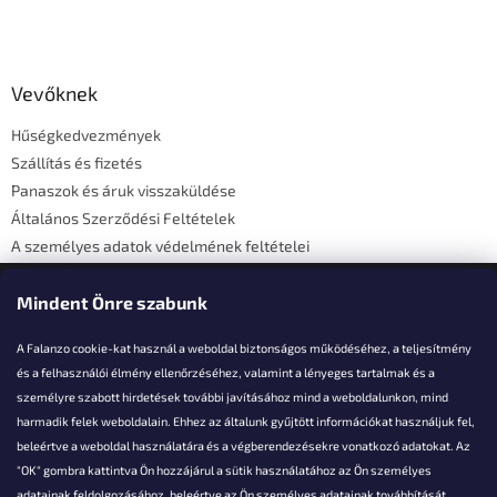
L
á
b
l
Vevőknek
é
Hűségkedvezmények
c
Szállítás és fizetés
Panaszok és áruk visszaküldése
Általános Szerződési Feltételek
A személyes adatok védelmének feltételei
Elérhetőségi adatok
Mindent Önre szabunk
A Falanzo cookie-kat használ a weboldal biztonságos működéséhez, a teljesítmény
és a felhasználói élmény ellenőrzéséhez, valamint a lényeges tartalmak és a
személyre szabott hirdetések további javításához mind a weboldalunkon, mind
Akarsz kérdezni valamit?
harmadik felek weboldalain. Ehhez az általunk gyűjtött információkat használjuk fel,
beleértve a weboldal használatára és a végberendezésekre vonatkozó adatokat. Az
info@falanzo.hu
"OK" gombra kattintva Ön hozzájárul a sütik használatához az Ön személyes
adatainak feldolgozásához, beleértve az Ön személyes adatainak továbbítását