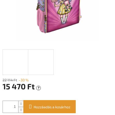
22 114 Ft
–30 %
15 470 Ft
?
Egységár:
Hozzáadás a kosárhoz