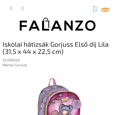
Ugrás
a
KOSÁR
fő
tartalomhoz
Iskolai hátizsák Gorjuss Első díj Lila
(31,5 x 44 x 22,5 cm)
S4306648
Márka:
Gorjuss