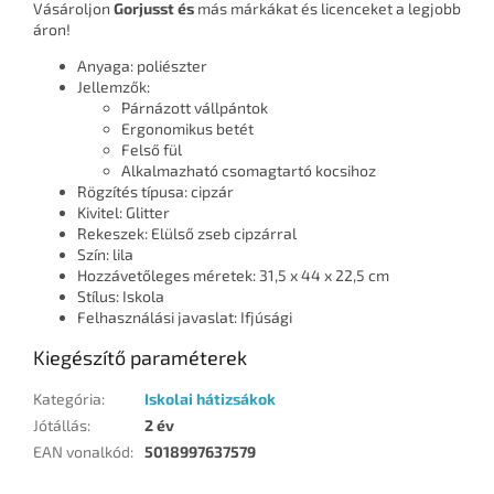
Vásároljon
Gorjusst és
más márkákat és licenceket a legjobb
áron!
Anyaga: poliészter
Jellemzők:
Párnázott vállpántok
Ergonomikus betét
Felső fül
Alkalmazható csomagtartó kocsihoz
Rögzítés típusa: cipzár
Kivitel: Glitter
Rekeszek: Elülső zseb cipzárral
Szín: lila
Hozzávetőleges méretek: 31,5 x 44 x 22,5 cm
Stílus: Iskola
Felhasználási javaslat: Ifjúsági
Kiegészítő paraméterek
Kategória
:
Iskolai hátizsákok
Jótállás
:
2 év
EAN vonalkód
:
5018997637579