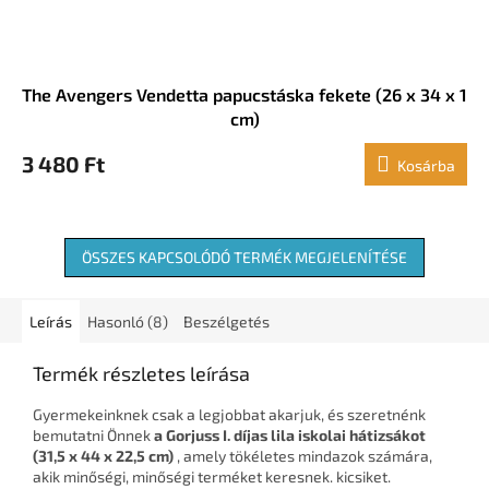
The Avengers Vendetta papucstáska fekete (26 x 34 x 1
cm)
3 480 Ft
Kosárba
ÖSSZES KAPCSOLÓDÓ TERMÉK MEGJELENÍTÉSE
Leírás
Hasonló (8)
Beszélgetés
Termék részletes leírása
Gyermekeinknek csak a legjobbat akarjuk, és szeretnénk
bemutatni Önnek
a Gorjuss I. díjas lila iskolai hátizsákot
(31,5 x 44 x 22,5 cm)
, amely tökéletes mindazok számára,
akik minőségi, minőségi terméket keresnek. kicsiket.