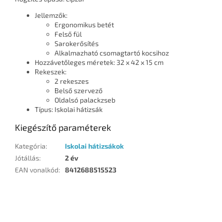
Jellemzők:
Ergonomikus betét
Felső fül
Sarokerősítés
Alkalmazható csomagtartó kocsihoz
Hozzávetőleges méretek: 32 x 42 x 15 cm
Rekeszek:
2 rekeszes
Belső szervező
Oldalsó palackzseb
Típus: Iskolai hátizsák
Kiegészítő paraméterek
Kategória
:
Iskolai hátizsákok
Jótállás
:
2 év
EAN vonalkód
:
8412688515523
L
á
b