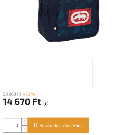
20 968 Ft
–30 %
14 670 Ft
?
Egységár:
Hozzáadás a kosárhoz