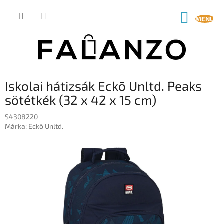
Ugrás
a
KOSÁR
fő
tartalomhoz
Iskolai hátizsák Eckō Unltd. Peaks
sötétkék (32 x 42 x 15 cm)
S4308220
Márka:
Eckō Unltd.