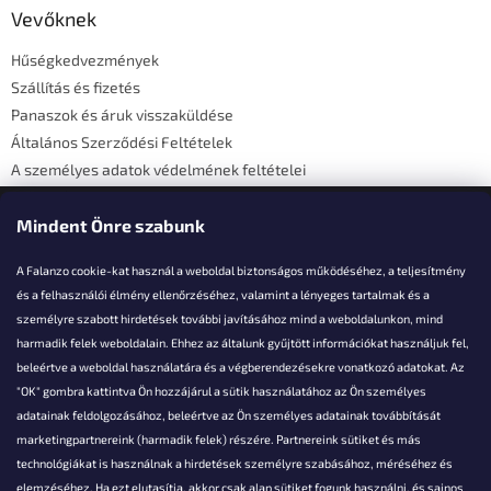
l
Vevőknek
é
Hűségkedvezmények
c
Szállítás és fizetés
Panaszok és áruk visszaküldése
Általános Szerződési Feltételek
A személyes adatok védelmének feltételei
Elérhetőségi adatok
Mindent Önre szabunk
A Falanzo cookie-kat használ a weboldal biztonságos működéséhez, a teljesítmény
és a felhasználói élmény ellenőrzéséhez, valamint a lényeges tartalmak és a
személyre szabott hirdetések további javításához mind a weboldalunkon, mind
Akarsz kérdezni valamit?
harmadik felek weboldalain. Ehhez az általunk gyűjtött információkat használjuk fel,
beleértve a weboldal használatára és a végberendezésekre vonatkozó adatokat. Az
info@falanzo.hu
"OK" gombra kattintva Ön hozzájárul a sütik használatához az Ön személyes
adatainak feldolgozásához, beleértve az Ön személyes adatainak továbbítását
marketingpartnereink (harmadik felek) részére. Partnereink sütiket és más
technológiákat is használnak a hirdetések személyre szabásához, méréséhez és
elemzéséhez. Ha ezt elutasítja, akkor csak alap sütiket fogunk használni, és sajnos