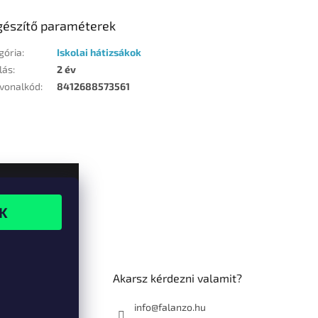
gészítő paraméterek
gória
:
Iskolai hátizsákok
lás
:
2 év
vonalkód
:
8412688573561
Akarsz kérdezni valamit?
info@falanzo.hu