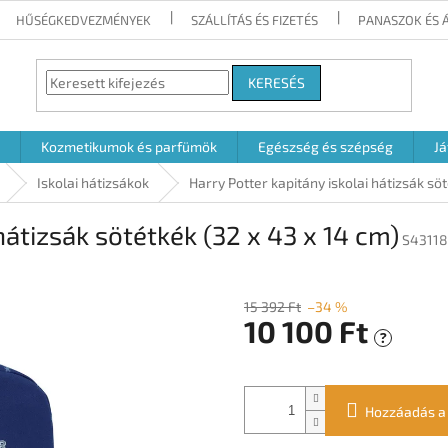
HŰSÉGKEDVEZMÉNYEK
SZÁLLÍTÁS ÉS FIZETÉS
PANASZOK ÉS 
KERESÉS
Kozmetikumok és parfümök
Egészség és szépség
Já
Iskolai hátizsákok
Harry Potter kapitány iskolai hátizsák sö
hátizsák sötétkék (32 x 43 x 14 cm)
S4311
15 392 Ft
–34 %
10 100 Ft
?
Egységár:
Hozzáadás a