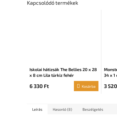
Kapcsolódó termékek
Iskolai hátizsák The Bellies 20 x 28
Monste
x 8 cm Lila türkiz fehér
34 x 1
6 330 Ft
3 520
Kosárba
Leírás
Hasonló (8)
Beszélgetés