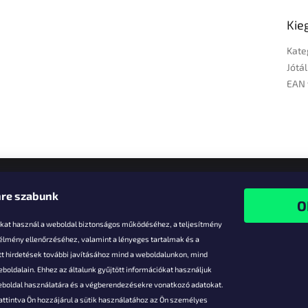
Kie
Kate
Jótál
EAN 
re szabunk
-kat használ a weboldal biztonságos működéséhez, a teljesítmény
 élmény ellenőrzéséhez, valamint a lényeges tartalmak és a
t hirdetések további javításához mind a weboldalunkon, mind
boldalain. Ehhez az általunk gyűjtött információkat használjuk
k
weboldal használatára és a végberendezésekre vonatkozó adatokat.
attintva Ön hozzájárul a sütik használatához az Ön személyes
vezmények