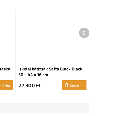
Következő
termék
őtáska
Iskolai hátizsák Safta Black Black
30 x 44 x 16 cm
27 300 Ft
osárba
Kosárba