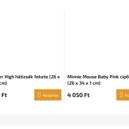
r High hátizsák fekete (26 x
Minnie Mouse Baby Pink cip
 cm)
(26 x 34 x 1 cm)
 Ft
4 050 Ft
Kosárba
K