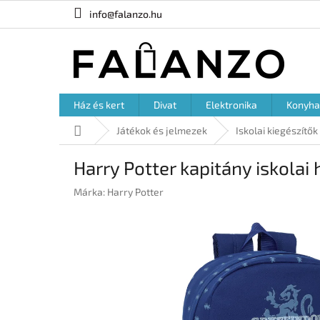
Ugrás
info@falanzo.hu
a
fő
tartalomhoz
Ház és kert
Divat
Elektronika
Konyha
Kezdőlap
Játékok és jelmezek
Iskolai kiegészítők
Harry Potter kapitány iskolai 
Márka:
Harry Potter