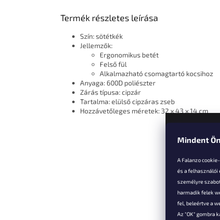
Termék részletes leírása
Szín: sötétkék
Jellemzők:
Ergonomikus betét
Felső fül
Alkalmazható csomagtartó kocsihoz
Anyaga: 600D poliészter
Zárás típusa: cipzár
Tartalma: elülső cipzáras zseb
Hozzávetőleges méretek: 32 x 43 x 14 cm
Mindent Ön
L
á
A Falanzo cookie
b
és a felhasználói
l
személyre szabot
é
harmadik felek we
Vevőkne
c
fel, beleértve a 
Az "OK" gombra k
Hűségked