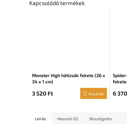
Kapcsolódó termékek
Monster High hátizsák fekete (26 x
Spider
34 x 1 cm)
fekete
3 520 Ft
6 370
Kosárba
Leírás
Hasonló (8)
Beszélgetés