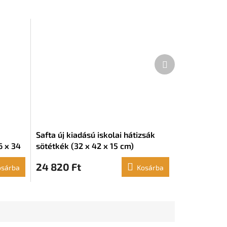
Következő
termék
Safta új kiadású iskolai hátizsák
6 x 34
sötétkék (32 x 42 x 15 cm)
24 820 Ft
osárba
Kosárba