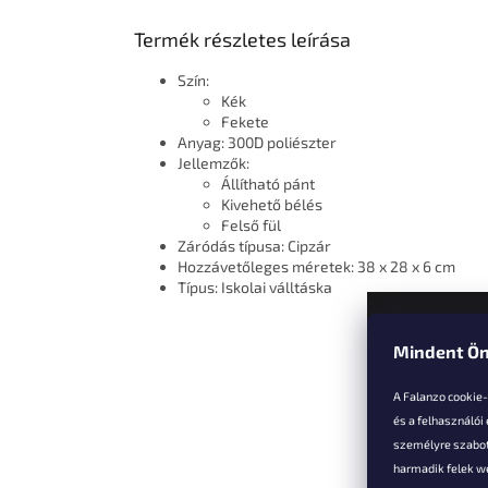
Termék részletes leírása
Szín:
Kék
Fekete
Anyag: 300D poliészter
Jellemzők:
Állítható pánt
Kivehető bélés
Felső fül
Záródás típusa: Cipzár
Hozzávetőleges méretek: 38 x 28 x 6 cm
Típus: Iskolai válltáska
Mindent Ön
L
á
A Falanzo cookie
b
és a felhasználói
l
személyre szabot
é
harmadik felek we
Vevőkne
c