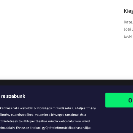
Kie
Kate
Jótál
EAN 
re szabunk
-kat használ a weboldal biztonságos működéséhez, a teljesítmény
 élmény ellenőrzéséhez, valamint a lényeges tartalmak és a
t hirdetések további javításához mind a weboldalunkon, mind
boldalain. Ehhez az általunk gyűjtött információkat használjuk
k