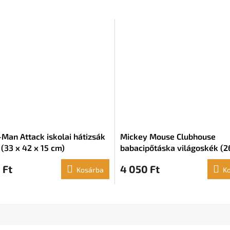
-Man Attack iskolai hátizsák
Mickey Mouse Clubhouse
 (33 x 42 x 15 cm)
babacipőtáska világoskék (2
x 1 cm)
 Ft
4 050 Ft
Kosárba
K