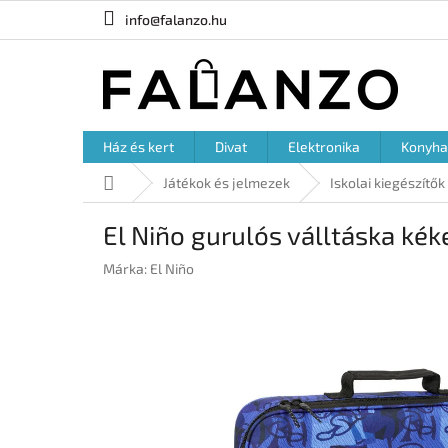
Ugrás
info@falanzo.hu
a
fő
tartalomhoz
Ház és kert
Divat
Elektronika
Konyha
Kezdőlap
Játékok és jelmezek
Iskolai kiegészítők
El Niño gurulós válltáska kék
Márka:
El Niño