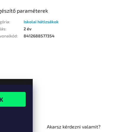
gészítő paraméterek
gória
:
Iskolai hátizsákok
lás
:
2 év
vonalkód
:
8412688577354
Akarsz kérdezni valamit?