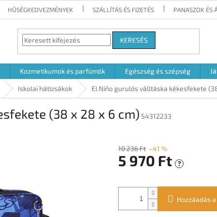
HŰSÉGKEDVEZMÉNYEK
SZÁLLÍTÁS ÉS FIZETÉS
PANASZOK ÉS 
KERESÉS
Kozmetikumok és parfümök
Egészség és szépség
Já
Iskolai hátizsákok
El Niño gurulós válltáska kékesfekete (38
esfekete (38 x 28 x 6 cm)
S4312233
10 236 Ft
–41 %
5 970 Ft
?
Egységár:
Hozzáadás a