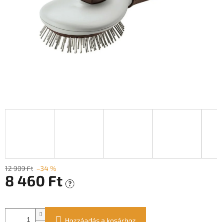
12 909 Ft
–34 %
8 460 Ft
?
Egységár:
Hozzáadás a kosárhoz