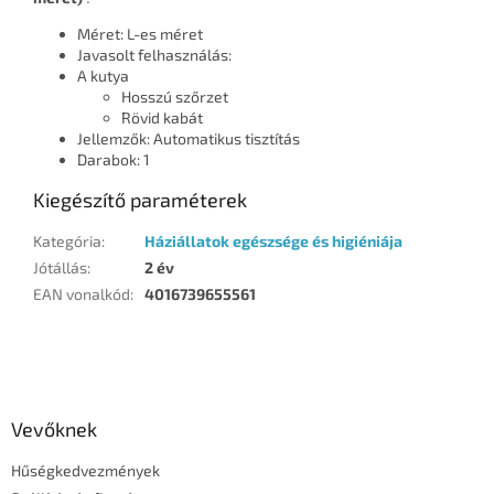
Méret: L-es méret
Javasolt felhasználás:
A kutya
Hosszú szőrzet
Rövid kabát
Jellemzők: Automatikus tisztítás
Darabok: 1
Kiegészítő paraméterek
Kategória
:
Háziállatok egészsége és higiéniája
Jótállás
:
2 év
EAN vonalkód
:
4016739655561
L
á
b
l
Vevőknek
é
Hűségkedvezmények
c