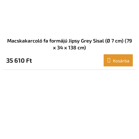
Macskakarcoló fa formájú Jipsy Grey Sisal (Ø 7 cm) (79
x 34 x 138 cm)
35 610 Ft
Kosárba