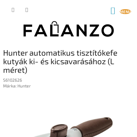
Ugrás
a
KOSÁR
fő
tartalomhoz
Hunter automatikus tisztítókefe
kutyák ki- és kicsavarásához (L
méret)
S6102626
Márka:
Hunter