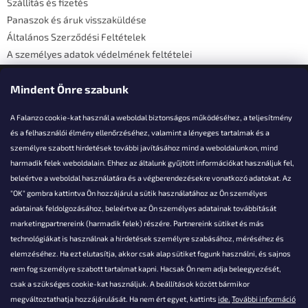
Szállítás és fizetés
Panaszok és áruk visszaküldése
Általános Szerződési Feltételek
A személyes adatok védelmének feltételei
Elérhetőségi adatok
Mindent Önre szabunk
A Falanzo cookie-kat használ a weboldal biztonságos működéséhez, a teljesítmény
és a felhasználói élmény ellenőrzéséhez, valamint a lényeges tartalmak és a
személyre szabott hirdetések további javításához mind a weboldalunkon, mind
Akarsz kérdezni valamit?
harmadik felek weboldalain. Ehhez az általunk gyűjtött információkat használjuk fel,
beleértve a weboldal használatára és a végberendezésekre vonatkozó adatokat. Az
info@falanzo.hu
"OK" gombra kattintva Ön hozzájárul a sütik használatához az Ön személyes
adatainak feldolgozásához, beleértve az Ön személyes adatainak továbbítását
marketingpartnereink (harmadik felek) részére. Partnereink sütiket és más
technológiákat is használnak a hirdetések személyre szabásához, méréséhez és
elemzéséhez. Ha ezt elutasítja, akkor csak alap sütiket fogunk használni, és sajnos
nem fog személyre szabott tartalmat kapni. Hacsak Ön nem adja beleegyezését,
csak a szükséges cookie-kat használjuk. A beállítások között bármikor
megváltoztathatja hozzájárulását. Ha nem ért egyet, kattints
ide.
További információ