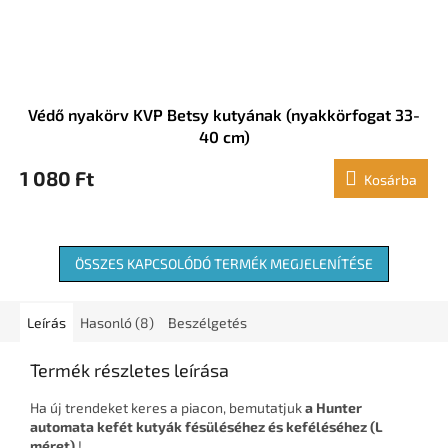
Védő nyakörv KVP Betsy kutyának (nyakkörfogat 33-
40 cm)
1 080 Ft
Kosárba
ÖSSZES KAPCSOLÓDÓ TERMÉK MEGJELENÍTÉSE
Leírás
Hasonló (8)
Beszélgetés
Termék részletes leírása
Ha új trendeket keres a piacon, bemutatjuk
a Hunter
automata kefét kutyák fésüléséhez és keféléséhez (L
méret)
!