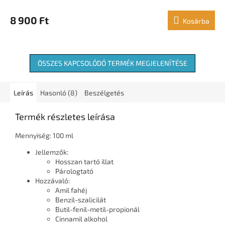
8 900 Ft
Kosárba
ÖSSZES KAPCSOLÓDÓ TERMÉK MEGJELENÍTÉSE
Leírás
Hasonló (8)
Beszélgetés
Termék részletes leírása
Mennyiség: 100 ml
Jellemzők:
Hosszan tartó illat
Párologtató
Hozzávaló:
Amil fahéj
Benzil-szalicilát
Butil-fenil-metil-propionál
Cinnamil alkohol