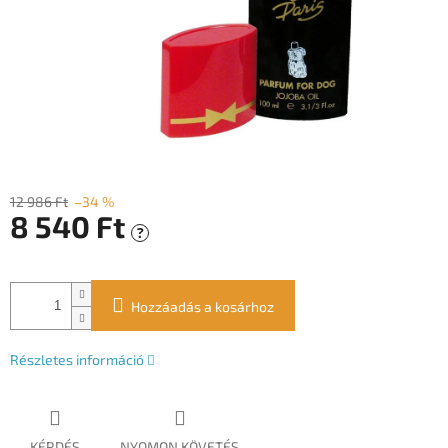
12 986 Ft
–34 %
8 540 Ft
?
Egységár:
Hozzáadás a kosárhoz
Részletes információ
KÉRDÉS
NYOMON KÖVETÉS