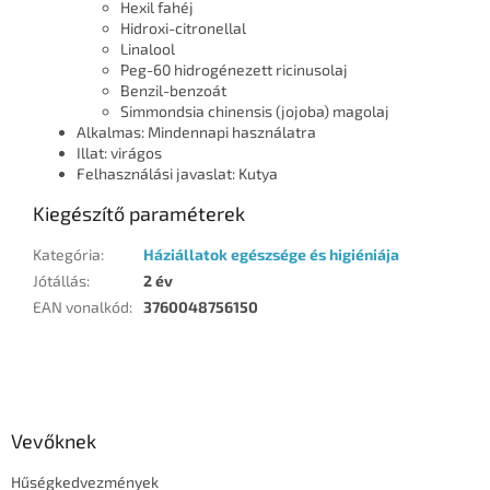
Hexil fahéj
Hidroxi-citronellal
Linalool
Peg-60 hidrogénezett ricinusolaj
Benzil-benzoát
Simmondsia chinensis (jojoba) magolaj
Alkalmas: Mindennapi használatra
Illat: virágos
Felhasználási javaslat: Kutya
Kiegészítő paraméterek
Kategória
:
Háziállatok egészsége és higiéniája
Jótállás
:
2 év
EAN vonalkód
:
3760048756150
L
á
b
l
Vevőknek
é
Hűségkedvezmények