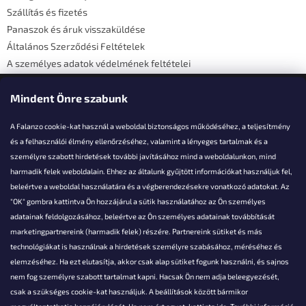
c
Szállítás és fizetés
Panaszok és áruk visszaküldése
Általános Szerződési Feltételek
A személyes adatok védelmének feltételei
Elérhetőségi adatok
Mindent Önre szabunk
A Falanzo cookie-kat használ a weboldal biztonságos működéséhez, a teljesítmény
és a felhasználói élmény ellenőrzéséhez, valamint a lényeges tartalmak és a
személyre szabott hirdetések további javításához mind a weboldalunkon, mind
Akarsz kérdezni valamit?
harmadik felek weboldalain. Ehhez az általunk gyűjtött információkat használjuk fel,
beleértve a weboldal használatára és a végberendezésekre vonatkozó adatokat. Az
info@falanzo.hu
"OK" gombra kattintva Ön hozzájárul a sütik használatához az Ön személyes
adatainak feldolgozásához, beleértve az Ön személyes adatainak továbbítását
marketingpartnereink (harmadik felek) részére. Partnereink sütiket és más
technológiákat is használnak a hirdetések személyre szabásához, méréséhez és
elemzéséhez. Ha ezt elutasítja, akkor csak alap sütiket fogunk használni, és sajnos
nem fog személyre szabott tartalmat kapni. Hacsak Ön nem adja beleegyezését,
csak a szükséges cookie-kat használjuk. A beállítások között bármikor