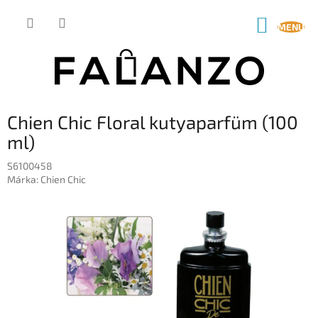
Ugrás
a
KOSÁR
fő
tartalomhoz
Chien Chic Floral kutyaparfüm (100
ml)
S6100458
Márka:
Chien Chic