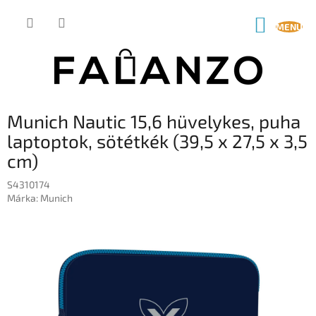
Ugrás
a
KOSÁR
fő
tartalomhoz
Munich Nautic 15,6 hüvelykes, puha
laptoptok, sötétkék (39,5 x 27,5 x 3,5
cm)
S4310174
Márka:
Munich