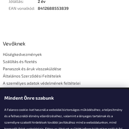
Jótállás
:
2 év
EAN vonalkód
:
8412688553839
L
á
b
l
Vevőknek
é
Hűségkedvezmények
c
Szállítás és fizetés
Panaszok és áruk visszaküldése
Általános Szerződési Feltételek
A személyes adatok védelmének feltételei
Elérhetőségi adatok
Mindent Önre szabunk
A Falanzo cookie-kat használ a weboldal biztonságos működéséhez, a teljesítmény
és a felhasználói élmény ellenőrzéséhez, valamint a lényeges tartalmak és a
személyre szabott hirdetések további javításához mind a weboldalunkon, mind
Akarsz kérdezni valamit?
harmadik felek weboldalain. Ehhez az általunk gyűjtött információkat használjuk fel,