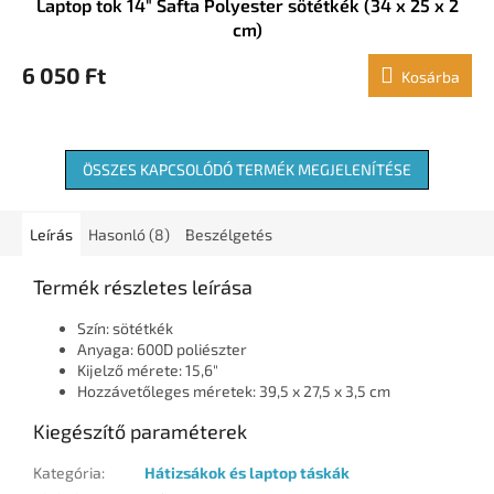
Laptop tok 14" Safta Polyester sötétkék (34 x 25 x 2
cm)
6 050 Ft
Kosárba
ÖSSZES KAPCSOLÓDÓ TERMÉK MEGJELENÍTÉSE
Leírás
Hasonló (8)
Beszélgetés
Termék részletes leírása
Szín: sötétkék
Anyaga: 600D poliészter
Kijelző mérete: 15,6"
Hozzávetőleges méretek: 39,5 x 27,5 x 3,5 cm
Kiegészítő paraméterek
Kategória
:
Hátizsákok és laptop táskák