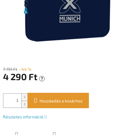
7 791 Ft
–44 %
4 290 Ft
?
Egységár:
Hozzáadás a kosárhoz
Részletes információ