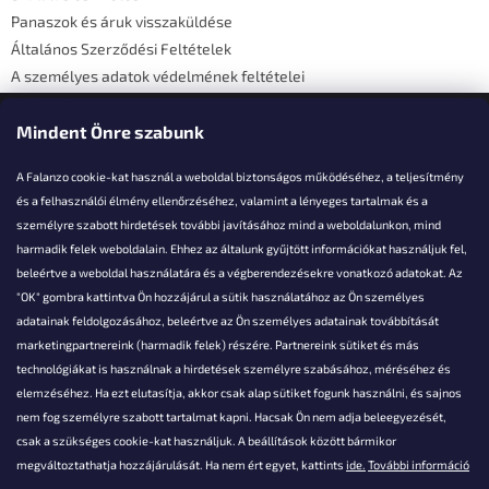
Panaszok és áruk visszaküldése
Általános Szerződési Feltételek
A személyes adatok védelmének feltételei
Elérhetőségi adatok
Mindent Önre szabunk
A Falanzo cookie-kat használ a weboldal biztonságos működéséhez, a teljesítmény
és a felhasználói élmény ellenőrzéséhez, valamint a lényeges tartalmak és a
személyre szabott hirdetések további javításához mind a weboldalunkon, mind
Akarsz kérdezni valamit?
harmadik felek weboldalain. Ehhez az általunk gyűjtött információkat használjuk fel,
beleértve a weboldal használatára és a végberendezésekre vonatkozó adatokat. Az
info@falanzo.hu
"OK" gombra kattintva Ön hozzájárul a sütik használatához az Ön személyes
adatainak feldolgozásához, beleértve az Ön személyes adatainak továbbítását
marketingpartnereink (harmadik felek) részére. Partnereink sütiket és más
technológiákat is használnak a hirdetések személyre szabásához, méréséhez és
elemzéséhez. Ha ezt elutasítja, akkor csak alap sütiket fogunk használni, és sajnos
nem fog személyre szabott tartalmat kapni. Hacsak Ön nem adja beleegyezését,
csak a szükséges cookie-kat használjuk. A beállítások között bármikor
megváltoztathatja hozzájárulását. Ha nem ért egyet, kattints
ide.
További információ