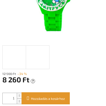
12 566 Ft
–34 %
8 260 Ft
?
Egységár:
Hozzáadás a kosárhoz