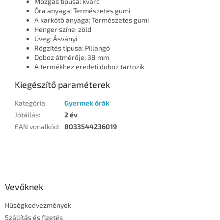
Mozgás típusa: kvarc
Óra anyaga: Természetes gumi
A karkötő anyaga: Természetes gumi
Henger színe: zöld
Üveg: Ásványi
Rögzítés típusa: Pillangó
Doboz átmérője: 38 mm
A termékhez eredeti doboz tartozik
Kiegészítő paraméterek
Kategória
:
Gyermek órák
Jótállás
:
2 év
EAN vonalkód
:
8033544236019
L
á
b
l
Vevőknek
é
Hűségkedvezmények
c
Szállítás és fizetés