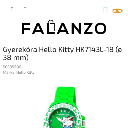
Ugrás
a
KOSÁR
fő
tartalomhoz
Gyerekóra Hello Kitty HK7143L-18 (ø
38 mm)
S0335690
Márka:
Hello Kitty