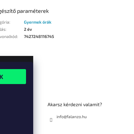
gészítő paraméterek
gória
:
Gyermek órák
lás
:
2 év
vonalkód
:
7427248116745
Akarsz kérdezni valamit?
info@falanzo.hu