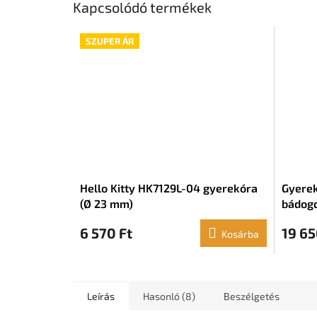
Kapcsolódó termékek
SZUPER ÁR
Hello Kitty HK7129L-04 gyerekóra
Gyerek
(Ø 23 mm)
bádogd
6 570 Ft
19 65
Kosárba
Leírás
Hasonló (8)
Beszélgetés