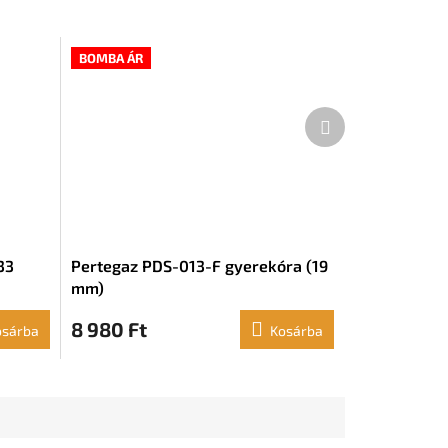
BOMBA ÁR
Következő
termék
33
Pertegaz PDS-013-F gyerekóra (19
mm)
8 980 Ft
osárba
Kosárba