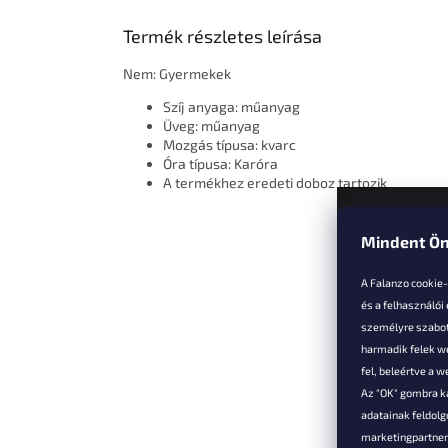
Termék részletes leírása
Nem: Gyermekek
Szíj anyaga: műanyag
Üveg: műanyag
Mozgás típusa: kvarc
Óra típusa: Karóra
A termékhez eredeti doboz tartozik
Mindent Ön
L
á
A Falanzo cookie
b
és a felhasználói
l
személyre szabot
é
harmadik felek we
Vevőkne
c
fel, beleértve a 
Az "OK" gombra k
Hűségked
adatainak feldol
Szállítás é
marketingpartnere
Panaszok é