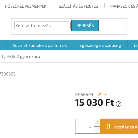
HŰSÉGKEDVEZMÉNYEK
SZÁLLÍTÁS ÉS FIZETÉS
PANASZOK ÉS 
KERESÉS
Kozmetikumok és parfümök
Egészség és szépség
Já
itty HK662 gyerekóra
7206662
21 464 Ft
–29 %
15 030 Ft
?
Egységár:
Hozzáadás a