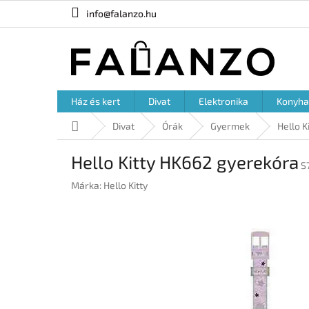
Ugrás
info@falanzo.hu
a
fő
tartalomhoz
Ház és kert
Divat
Elektronika
Konyha
Kezdőlap
Divat
Órák
Gyermek
Hello K
Hello Kitty HK662 gyerekóra
S
Márka:
Hello Kitty