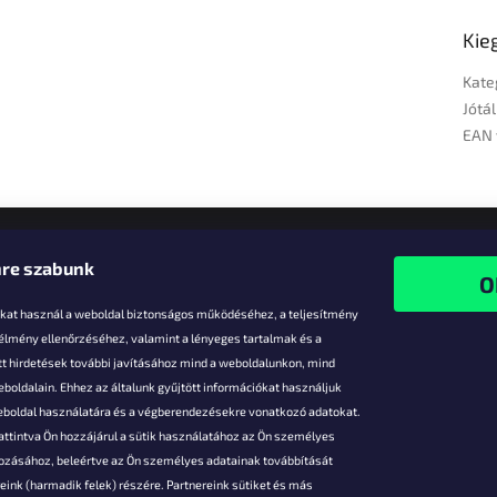
Kie
Kate
Jótál
EAN 
re szabunk
-kat használ a weboldal biztonságos működéséhez, a teljesítmény
 élmény ellenőrzéséhez, valamint a lényeges tartalmak és a
t hirdetések további javításához mind a weboldalunkon, mind
boldalain. Ehhez az általunk gyűjtött információkat használjuk
k
weboldal használatára és a végberendezésekre vonatkozó adatokat.
attintva Ön hozzájárul a sütik használatához az Ön személyes
vezmények
gozásához, beleértve az Ön személyes adatainak továbbítását
s fizetés
ink (harmadik felek) részére. Partnereink sütiket és más
s áruk