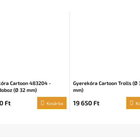
óra Cartoon 483204 -
Gyerekóra Cartoon Trolls (Ø 
oboz (Ø 32 mm)
mm)
0 Ft
19 650 Ft
Kosárba
K