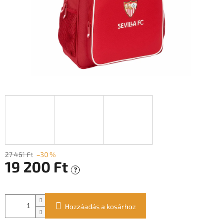
27 461 Ft
–30 %
19 200 Ft
?
Egységár:
Hozzáadás a kosárhoz