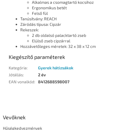
Alkalmas a csomagtartó kocsihoz
Ergonomikus betét
Felső fül
Tanúsítvány: REACH
Záródás típusa: Cipzár
Rekeszek:
2 db oldalsó palacktartó zseb
Elülső zseb cipzárral
Hozzávetőleges méretek: 32 x 38 x 12 cm
Kiegészítő paraméterek
Kategória
:
Gyerek hátizsákok
Jótállás
:
2 év
EAN vonalkód
:
8412688598007
L
á
b
l
Vevőknek
é
Hűségkedvezmények