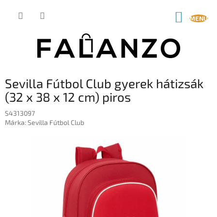
Ugrás
a
KOSÁR
fő
tartalomhoz
Sevilla Fútbol Club gyerek hátizsák
(32 x 38 x 12 cm) piros
S4313097
Márka:
Sevilla Fútbol Club