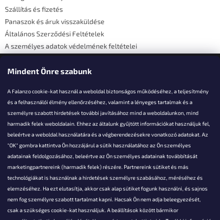
c
Szállítás és fizetés
Panaszok és áruk visszaküldése
Általános Szerződési Feltételek
A személyes adatok védelmének feltételei
Elérhetőségi adatok
Mindent Önre szabunk
A Falanzo cookie-kat használ a weboldal biztonságos működéséhez, a teljesítmény
és a felhasználói élmény ellenőrzéséhez, valamint a lényeges tartalmak és a
személyre szabott hirdetések további javításához mind a weboldalunkon, mind
Akarsz kérdezni valamit?
harmadik felek weboldalain. Ehhez az általunk gyűjtött információkat használjuk fel,
beleértve a weboldal használatára és a végberendezésekre vonatkozó adatokat. Az
info@falanzo.hu
"OK" gombra kattintva Ön hozzájárul a sütik használatához az Ön személyes
adatainak feldolgozásához, beleértve az Ön személyes adatainak továbbítását
marketingpartnereink (harmadik felek) részére. Partnereink sütiket és más
technológiákat is használnak a hirdetések személyre szabásához, méréséhez és
elemzéséhez. Ha ezt elutasítja, akkor csak alap sütiket fogunk használni, és sajnos
nem fog személyre szabott tartalmat kapni. Hacsak Ön nem adja beleegyezését,
csak a szükséges cookie-kat használjuk. A beállítások között bármikor