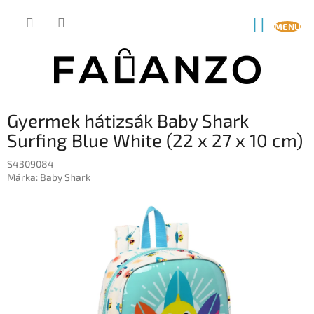
Ugrás
a
KOSÁR
fő
tartalomhoz
Gyermek hátizsák Baby Shark
Surfing Blue White (22 x 27 x 10 cm)
S4309084
Márka:
Baby Shark