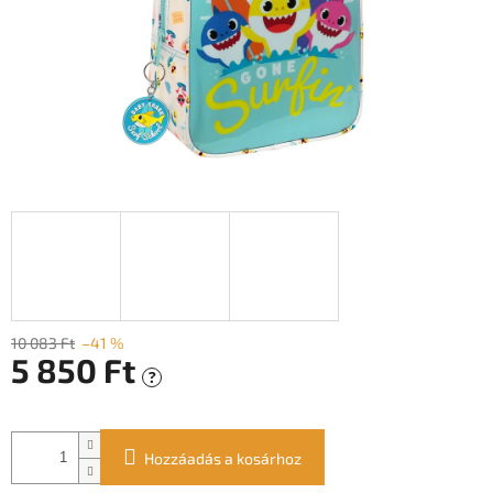
10 083 Ft
–41 %
5 850 Ft
?
Egységár:
Hozzáadás a kosárhoz