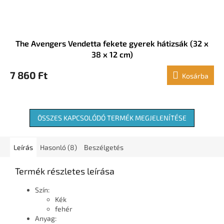
The Avengers Vendetta fekete gyerek hátizsák (32 x
38 x 12 cm)
7 860 Ft
Kosárba
ÖSSZES KAPCSOLÓDÓ TERMÉK MEGJELENÍTÉSE
Leírás
Hasonló (8)
Beszélgetés
Termék részletes leírása
Szín:
Kék
fehér
Anyag: