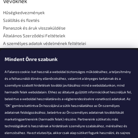
l
Vevőknek
é
Hűségkedvezmények
c
Szállítás és fizetés
Panaszok és áruk visszaküldése
Általános Szerződési Feltételek
A személyes adatok védelmének feltételei
Elérhetőségi adatok
Mindent Önre szabunk
A Falanzo cookie-kat használ a weboldal biztonságos működéséhez, a teljesítmény
és a felhasználói élmény ellenőrzéséhez, valamint a lényeges tartalmak és a
személyre szabott hirdetések további javításához mind a weboldalunkon, mind
Akarsz kérdezni valamit?
harmadik felek weboldalain. Ehhez az általunk gyűjtött információkat használjuk fel,
beleértve a weboldal használatára és a végberendezésekre vonatkozó adatokat. Az
info@falanzo.hu
"OK" gombra kattintva Ön hozzájárul a sütik használatához az Ön személyes
adatainak feldolgozásához, beleértve az Ön személyes adatainak továbbítását
marketingpartnereink (harmadik felek) részére. Partnereink sütiket és más
technológiákat is használnak a hirdetések személyre szabásához, méréséhez és
elemzéséhez. Ha ezt elutasítja, akkor csak alap sütiket fogunk használni, és sajnos