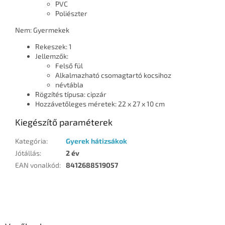
PVC
Poliészter
Nem: Gyermekek
Rekeszek: 1
Jellemzők:
Felső fül
Alkalmazható csomagtartó kocsihoz
névtábla
Rögzítés típusa: cipzár
Hozzávetőleges méretek: 22 x 27 x 10 cm
Kiegészítő paraméterek
Kategória
:
Gyerek hátizsákok
Jótállás
:
2 év
EAN vonalkód
:
8412688519057
L
á
b