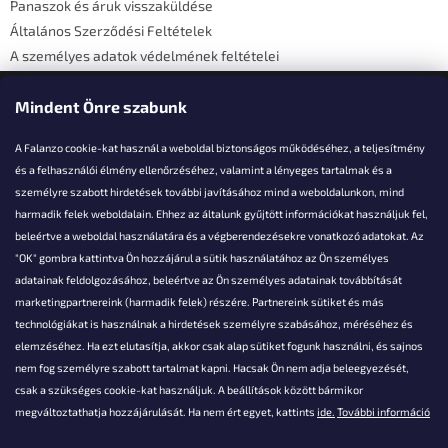
Panaszok és áruk visszaküldése
Általános Szerződési Feltételek
A személyes adatok védelmének feltételei
Elérhetőségi adatok
Mindent Önre szabunk
A Falanzo cookie-kat használ a weboldal biztonságos működéséhez, a teljesítmény
és a felhasználói élmény ellenőrzéséhez, valamint a lényeges tartalmak és a
személyre szabott hirdetések további javításához mind a weboldalunkon, mind
Akarsz kérdezni valamit?
harmadik felek weboldalain. Ehhez az általunk gyűjtött információkat használjuk fel,
beleértve a weboldal használatára és a végberendezésekre vonatkozó adatokat. Az
info@falanzo.hu
"OK" gombra kattintva Ön hozzájárul a sütik használatához az Ön személyes
adatainak feldolgozásához, beleértve az Ön személyes adatainak továbbítását
marketingpartnereink (harmadik felek) részére. Partnereink sütiket és más
technológiákat is használnak a hirdetések személyre szabásához, méréséhez és
elemzéséhez. Ha ezt elutasítja, akkor csak alap sütiket fogunk használni, és sajnos
nem fog személyre szabott tartalmat kapni. Hacsak Ön nem adja beleegyezését,
csak a szükséges cookie-kat használjuk. A beállítások között bármikor
megváltoztathatja hozzájárulását. Ha nem ért egyet, kattints
ide.
További információ