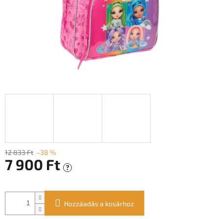
12 833 Ft
–38 %
7 900 Ft
?
Egységár:
Hozzáadás a kosárhoz