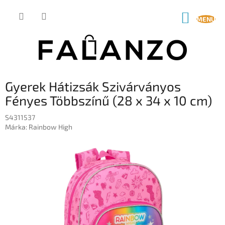
Ugrás
a
KOSÁR
fő
tartalomhoz
Gyerek Hátizsák Szivárványos
Fényes Többszínű (28 x 34 x 10 cm)
S4311537
Márka:
Rainbow High