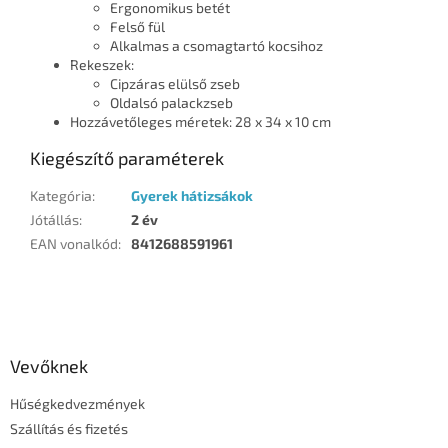
Ergonomikus betét
Felső fül
Alkalmas a csomagtartó kocsihoz
Rekeszek:
Cipzáras elülső zseb
Oldalsó palackzseb
Hozzávetőleges méretek: 28 x 34 x 10 cm
Kiegészítő paraméterek
Kategória
:
Gyerek hátizsákok
Jótállás
:
2 év
EAN vonalkód
:
8412688591961
L
á
b
l
Vevőknek
é
Hűségkedvezmények
c
Szállítás és fizetés