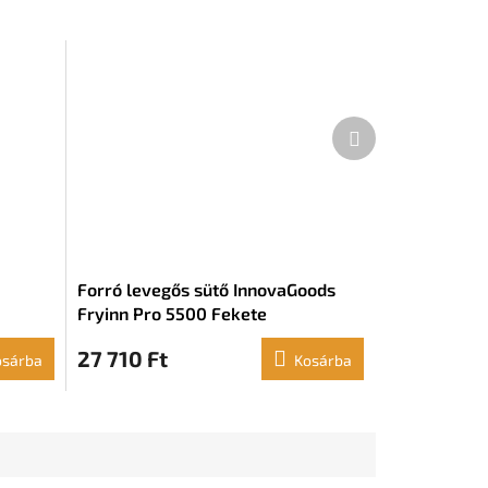
Következő
termék
Forró levegős sütő InnovaGoods
Fryinn Pro 5500 Fekete
Rozsdamentes acél 1700 W (5,5 l)
27 710 Ft
osárba
Kosárba