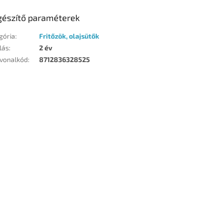
gészítő paraméterek
gória
:
Fritőzök, olajsütők
lás
:
2 év
vonalkód
:
8712836328525