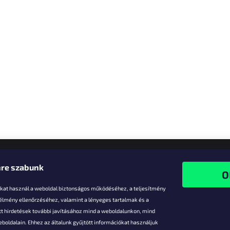
re szabunk
-kat használ a weboldal biztonságos működéséhez, a teljesítmény
 élmény ellenőrzéséhez, valamint a lényeges tartalmak és a
t hirdetések további javításához mind a weboldalunkon, mind
boldalain. Ehhez az általunk gyűjtött információkat használjuk
k