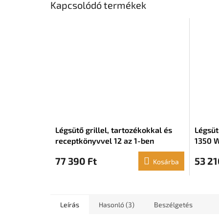
Kapcsolódó termékek
Légsütő grillel, tartozékokkal és
Légsüt
receptkönyvvel 12 az 1-ben
1350 W
InnovaGoods Air Fryer Fryinn 6000
77 390 Ft
53 21
Steel Black (6 l) (3400 W)
Kosárba
Leírás
Hasonló (3)
Beszélgetés