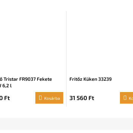
ő Tristar FR9037 Fekete
Fritőz Küken 33239
 6,2 l
0 Ft
31 560 Ft
Kosárba
K