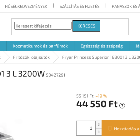
HŰSÉGKEDVEZMÉNYEK
SZÁLLÍTÁS ÉS FIZETÉS
PANASZOK ÉS 
KERESÉS
Kozmetikumok és parfümök
Egészség és szépség
Já
k
Fritőzök, olajsütők
Fryer Princess Superior 183001 3 L 32
01 3 L 3200W
S0427291
55 151 Ft
–19 %
44 550 Ft
?
Egységár:
Hozzáadás a