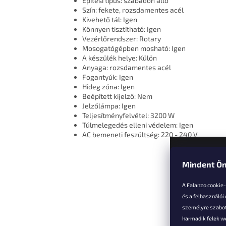
Építési típus: szabadon álló
Szín: fekete, rozsdamentes acél
Kivehető tál: Igen
Könnyen tisztítható: Igen
Vezérlőrendszer: Rotary
Mosogatógépben mosható: Igen
A készülék helye: Külön
Anyaga: rozsdamentes acél
Fogantyúk: Igen
Hideg zóna: Igen
Beépített kijelző: Nem
Jelzőlámpa: Igen
Teljesítményfelvétel: 3200 W
Túlmelegedés elleni védelem: Igen
AC bemeneti feszültség: 220 - 240 V
Mindent Ön
L
á
A Falanzo cookie
b
és a felhasználói
l
személyre szabot
é
harmadik felek we
Vevőkne