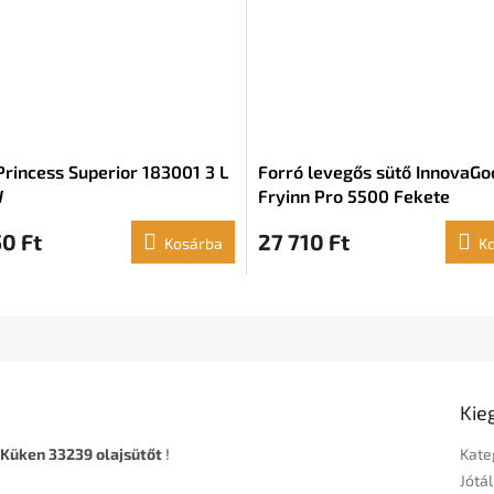
Princess Superior 183001 3 L
Forró levegős sütő InnovaGo
W
Fryinn Pro 5500 Fekete
Rozsdamentes acél 1700 W (5
0 Ft
27 710 Ft
Kosárba
K
Kie
 Küken 33239 olajsütőt
!
Kate
Jótál