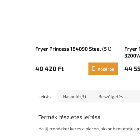
Fryer Princess 184090 Steel (5 l)
Fryer 
3200
40 420 Ft
44 55
Kosárba
Leírás
Hasonló (3)
Beszélgetés
Termék részletes leírása
Ha új trendeket keres a piacon, akkor bemutatjuk
a