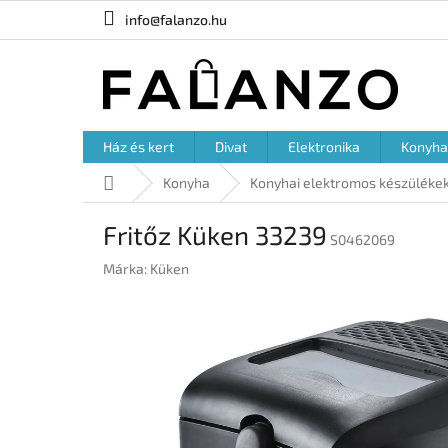
Ugrás
info@falanzo.hu
a
fő
tartalomhoz
Ház és kert
Divat
Elektronika
Konyha
Kezdőlap
Konyha
Konyhai elektromos készüléke
Fritőz Küken 33239
S0462069
Márka:
Küken