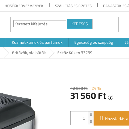
HŰSÉGKEDVEZMÉNYEK
SZÁLLÍTÁS ÉS FIZETÉS
PANASZOK ÉS 
KERESÉS
Kozmetikumok és parfümök
Egészség és szépség
Já
k
Fritőzök, olajsütők
Fritőz Küken 33239
42 050 Ft
–24 %
31 560 Ft
?
Egységár:
Hozzáadás a