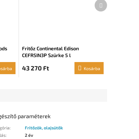
Következő
termék
ods
Fritőz Continental Edison
CEFR5IN3P Szürke 5 l
,5 l)
43 270 Ft
osárba
Kosárba
gészítő paraméterek
gória
:
Fritőzök, olajsütők
lás
:
2 év