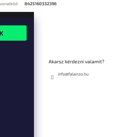
vonalkód
:
8425160332396
Akarsz kérdezni valamit?
info@falanzo.hu