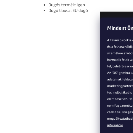
Dugós termék: Igen
Dugó típusa: EU dugó
Mindent Ön
L
á
A Falanzo cookie
b
és a felhasználói
l
személyre szabot
é
harmadik felek we
Vevőkne
c
fel, beleértve a 
Az "OK" gombra k
Hűségked
adatainak feldol
Szállítás é
marketingpartnere
Panaszok é
technológiákat i
visszaküld
elemzéséhez. Ha e
Általános 
nem fog személyr
Feltételek
csak a szükséges 
A személy
megváltoztathatja
védelmének
információ
Elérhetősé