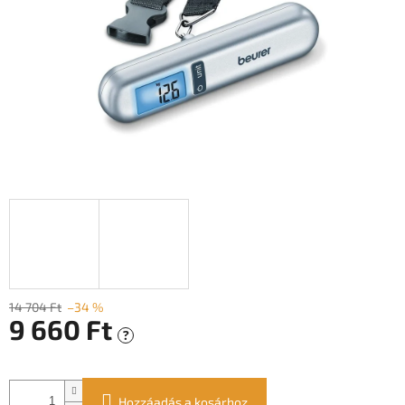
14 704 Ft
–34 %
9 660 Ft
?
Egységár:
Hozzáadás a kosárhoz