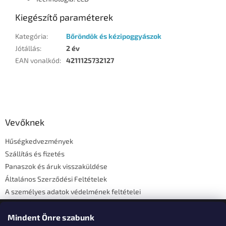
Kiegészítő paraméterek
Kategória
:
Bőröndök és kézipoggyászok
Jótállás
:
2 év
EAN vonalkód
:
4211125732127
L
á
b
l
Vevőknek
é
Hűségkedvezmények
c
Szállítás és fizetés
Panaszok és áruk visszaküldése
Általános Szerződési Feltételek
A személyes adatok védelmének feltételei
Elérhetőségi adatok
Mindent Önre szabunk