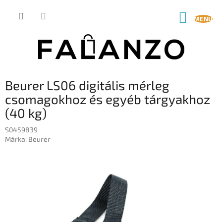
Ugrás
a
KOSÁR
fő
tartalomhoz
Beurer LS06 digitális mérleg
csomagokhoz és egyéb tárgyakhoz
(40 kg)
S0459839
Márka:
Beurer