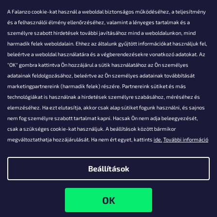
A Falanzo cookie-kat használ a weboldal biztonságos működéséhez, a teljesítmény
és a felhasználói élmény ellenőrzéséhez, valamint a lényeges tartalmak és a
személyre szabott hirdetések további javításához mind a weboldalunkon, mind
Akarsz kérdezni valamit?
harmadik felek weboldalain. Ehhez az általunk gyűjtött információkat használjuk fel,
beleértve a weboldal használatára és a végberendezésekre vonatkozó adatokat. Az
info@falanzo.hu
"OK" gombra kattintva Ön hozzájárul a sütik használatához az Ön személyes
adatainak feldolgozásához, beleértve az Ön személyes adatainak továbbítását
marketingpartnereink (harmadik felek) részére. Partnereink sütiket és más
technológiákat is használnak a hirdetések személyre szabásához, méréséhez és
elemzéséhez. Ha ezt elutasítja, akkor csak alap sütiket fogunk használni, és sajnos
nem fog személyre szabott tartalmat kapni. Hacsak Ön nem adja beleegyezését,
csak a szükséges cookie-kat használjuk. A beállítások között bármikor
megváltoztathatja hozzájárulását. Ha nem ért egyet, kattints
ide.
További információ
Beállítások
Shoptet készítette
Copyright 2026
Falanzo.hu
. Minden jog fenntartva.