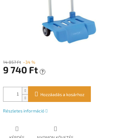
14 857 Ft
–34 %
9 740 Ft
?
Egységár:
Hozzáadás a kosárhoz
Részletes információ
KÉRDÉS
NYOMON KÖVETÉS