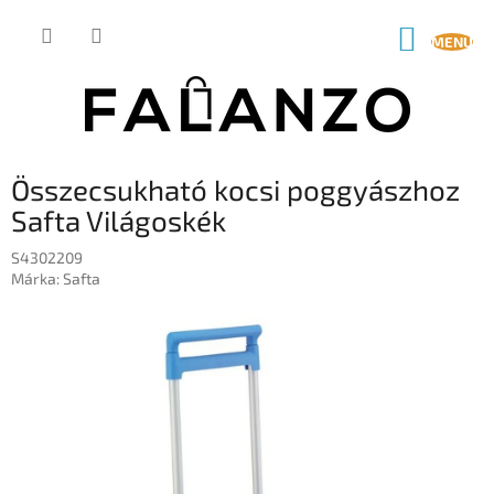
Ugrás
a
KOSÁR
fő
tartalomhoz
Összecsukható kocsi poggyászhoz
Safta Világoskék
S4302209
Márka:
Safta