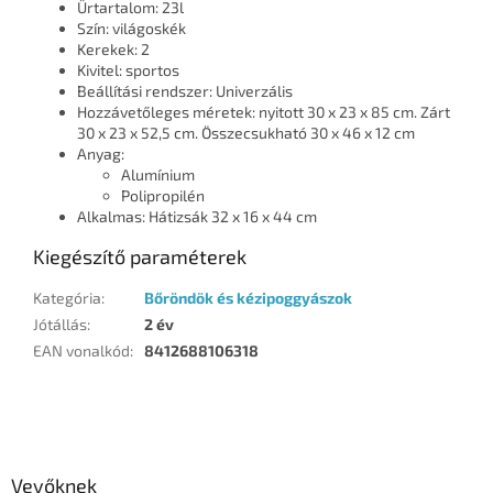
Űrtartalom: 23l
Szín: világoskék
Kerekek: 2
Kivitel: sportos
Beállítási rendszer: Univerzális
Hozzávetőleges méretek: nyitott 30 x 23 x 85 cm. Zárt
30 x 23 x 52,5 cm. Összecsukható 30 x 46 x 12 cm
Anyag:
Alumínium
Polipropilén
Alkalmas: Hátizsák 32 x 16 x 44 cm
Kiegészítő paraméterek
Kategória
:
Bőröndök és kézipoggyászok
Jótállás
:
2 év
EAN vonalkód
:
8412688106318
L
á
b
l
Vevőknek