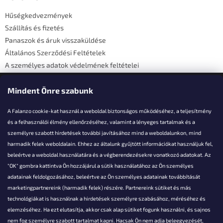
é
Hűségkedvezmények
c
Szállítás és fizetés
Panaszok és áruk visszaküldése
Általános Szerződési Feltételek
A személyes adatok védelmének feltételei
Elérhetőségi adatok
Mindent Önre szabunk
A Falanzo cookie-kat használ a weboldal biztonságos működéséhez, a teljesítmény
és a felhasználói élmény ellenőrzéséhez, valamint a lényeges tartalmak és a
személyre szabott hirdetések további javításához mind a weboldalunkon, mind
Akarsz kérdezni valamit?
harmadik felek weboldalain. Ehhez az általunk gyűjtött információkat használjuk fel,
beleértve a weboldal használatára és a végberendezésekre vonatkozó adatokat. Az
info@falanzo.hu
"OK" gombra kattintva Ön hozzájárul a sütik használatához az Ön személyes
adatainak feldolgozásához, beleértve az Ön személyes adatainak továbbítását
marketingpartnereink (harmadik felek) részére. Partnereink sütiket és más
technológiákat is használnak a hirdetések személyre szabásához, méréséhez és
elemzéséhez. Ha ezt elutasítja, akkor csak alap sütiket fogunk használni, és sajnos
nem fog személyre szabott tartalmat kapni. Hacsak Ön nem adja beleegyezését,