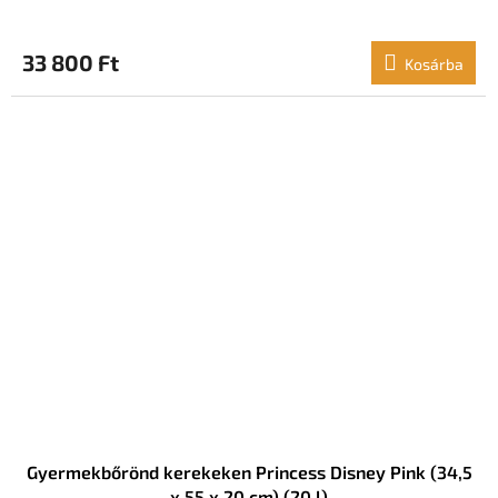
33 800 Ft
Kosárba
Gyermekbőrönd kerekeken Princess Disney Pink (34,5
x 55 x 20 cm) (20 l)