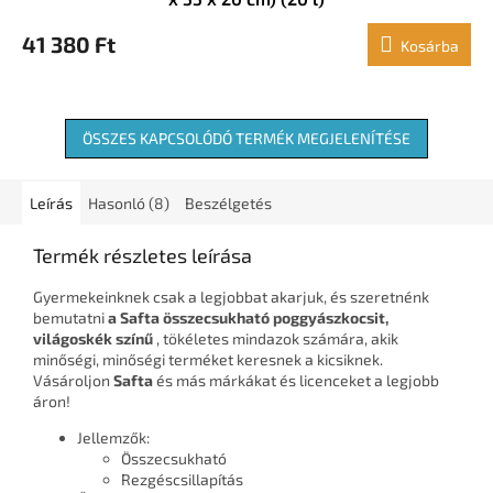
41 380 Ft
Kosárba
ÖSSZES KAPCSOLÓDÓ TERMÉK MEGJELENÍTÉSE
Leírás
Hasonló (8)
Beszélgetés
Termék részletes leírása
Gyermekeinknek csak a legjobbat akarjuk, és szeretnénk
bemutatni
a Safta összecsukható poggyászkocsit,
világoskék színű
, tökéletes mindazok számára, akik
minőségi, minőségi terméket keresnek a kicsiknek.
Vásároljon
Safta
és más márkákat és licenceket a legjobb
áron!
Jellemzők:
Összecsukható
Rezgéscsillapítás