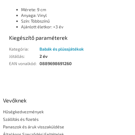
Mérete: 9 cm
Anyaga: Vinyl
Szín: Többszínű
Ajánlott életkor: +3 év
Kiegészítő paraméterek
Kategória
:
Babák és plüssjátékok
Jótállás
:
2 év
EAN vonalkód
:
0889698691260
L
á
b
l
Vevőknek
é
Hűségkedvezmények
c
Szállítás és fizetés
Panaszok és áruk visszaküldése
Általános Szerződési Feltételek