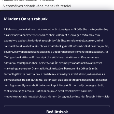
A személyes adatok védelmének feltételei
Elérhetőségi adatok
Mindent Önre szabunk
A Falanzo cookie-kat használ a weboldal biztonságos működéséhez, a teljesítmény
és a felhasználói élmény ellenőrzéséhez, valamint a lényeges tartalmak és a
személyre szabott hirdetések további javításához mind a weboldalunkon, mind
Akarsz kérdezni valamit?
harmadik felek weboldalain. Ehhez az általunk gyűjtött információkat használjuk fel,
beleértve a weboldal használatára és a végberendezésekre vonatkozó adatokat. Az
info@falanzo.hu
"OK" gombra kattintva Ön hozzájárul a sütik használatához az Ön személyes
adatainak feldolgozásához, beleértve az Ön személyes adatainak továbbítását
marketingpartnereink (harmadik felek) részére. Partnereink sütiket és más
technológiákat is használnak a hirdetések személyre szabásához, méréséhez és
elemzéséhez. Ha ezt elutasítja, akkor csak alap sütiket fogunk használni, és sajnos
nem fog személyre szabott tartalmat kapni. Hacsak Ön nem adja beleegyezését,
csak a szükséges cookie-kat használjuk. A beállítások között bármikor
megváltoztathatja hozzájárulását. Ha nem ért egyet, kattints
ide.
További információ
Beállítások