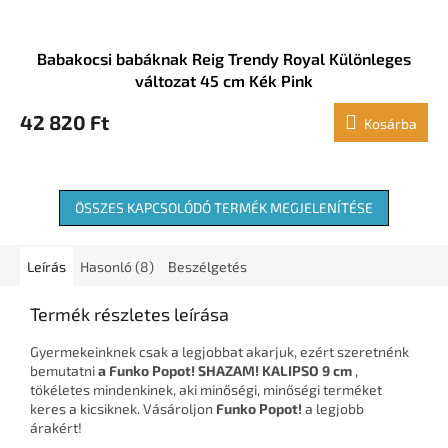
Babakocsi babáknak Reig Trendy Royal Különleges
változat 45 cm Kék Pink
42 820 Ft
Kosárba
ÖSSZES KAPCSOLÓDÓ TERMÉK MEGJELENÍTÉSE
Leírás
Hasonló (8)
Beszélgetés
Termék részletes leírása
Gyermekeinknek csak a legjobbat akarjuk, ezért szeretnénk
bemutatni
a Funko Popot! SHAZAM! KALIPSO 9 cm
,
tökéletes mindenkinek, aki minőségi, minőségi terméket
keres a kicsiknek. Vásároljon
Funko Popot!
a legjobb
árakért!