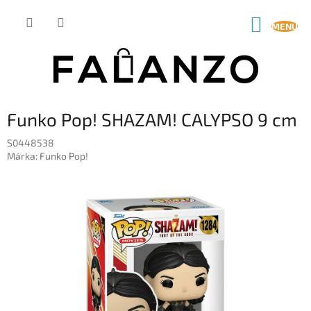
Ugrás
a
KOSÁR
fő
tartalomhoz
Funko Pop! SHAZAM! CALYPSO 9 cm
S0448538
Márka:
Funko Pop!