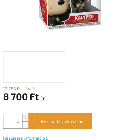
13 253 Ft
–34 %
8 700 Ft
?
Egységár:
Hozzáadás a kosárhoz
Részletes információ