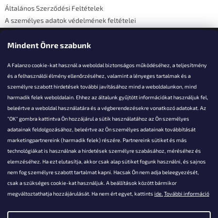
Általános Szerződési Feltételek
A személyes adatok védelmének feltételei
Elérhetőségi adatok
Mindent Önre szabunk
A Falanzo cookie-kat használ a weboldal biztonságos működéséhez, a teljesítmény
és a felhasználói élmény ellenőrzéséhez, valamint a lényeges tartalmak és a
személyre szabott hirdetések további javításához mind a weboldalunkon, mind
Akarsz kérdezni valamit?
harmadik felek weboldalain. Ehhez az általunk gyűjtött információkat használjuk fel,
beleértve a weboldal használatára és a végberendezésekre vonatkozó adatokat. Az
info@falanzo.hu
"OK" gombra kattintva Ön hozzájárul a sütik használatához az Ön személyes
adatainak feldolgozásához, beleértve az Ön személyes adatainak továbbítását
marketingpartnereink (harmadik felek) részére. Partnereink sütiket és más
technológiákat is használnak a hirdetések személyre szabásához, méréséhez és
elemzéséhez. Ha ezt elutasítja, akkor csak alap sütiket fogunk használni, és sajnos
nem fog személyre szabott tartalmat kapni. Hacsak Ön nem adja beleegyezését,
csak a szükséges cookie-kat használjuk. A beállítások között bármikor
megváltoztathatja hozzájárulását. Ha nem ért egyet, kattints
ide.
További információ