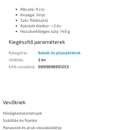
Mérete: 9 cm
Anyaga: Vinyl
Szín: Többszínű
Ajánlott életkor: +3 év
Hozzávetőleges súly: 140 g
Kiegészítő paraméterek
Kategória
:
Babák és plüssjátékok
Jótállás
:
2 év
EAN vonalkód
:
0889698691253
L
á
b
l
Vevőknek
é
Hűségkedvezmények
c
Szállítás és fizetés
Panaszok és áruk visszaküldése