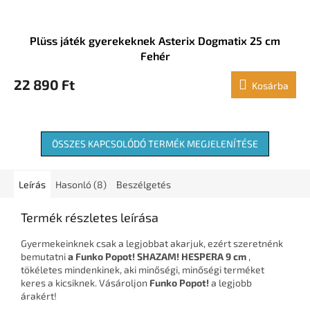
Plüss játék gyerekeknek Asterix Dogmatix 25 cm
Fehér
22 890 Ft
Kosárba
ÖSSZES KAPCSOLÓDÓ TERMÉK MEGJELENÍTÉSE
Leírás
Hasonló (8)
Beszélgetés
Termék részletes leírása
Gyermekeinknek csak a legjobbat akarjuk, ezért szeretnénk
bemutatni
a Funko Popot! SHAZAM! HESPERA 9 cm
,
tökéletes mindenkinek, aki minőségi, minőségi terméket
keres a kicsiknek. Vásároljon
Funko Popot!
a legjobb
árakért!