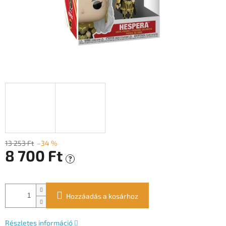
13 253 Ft
–34 %
8 700 Ft
?
Egységár:
Hozzáadás a kosárhoz
Részletes információ